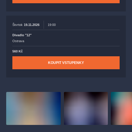
Štvrtok
19.11.2026
19:00
Divadlo "12"
Ostrava
560 Kč
KOUPIT VSTUPENKY