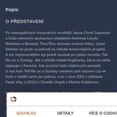
Popis
O PŘEDSTAVENÍ
Po veleúspěšných inscenacích muzikálů Jesus Christ Superstar
a Evita intenzivní spolupráce skladatele Andrewa Lloyda
Webbera a libretisty Tima Rice doznala značné trhliny. Lloyd
Webber se proto soustředil na několik komornějších projektů.
A tím nejvýraznějším byl právě muzikál pro jednu herečku Tell
Me on a Sunday. Jde o příběh mladé Angličanky, která se náhle
objevuje v Americe, kde prožívá řadu vztahových peripetií.
U nás bylo Tell Me on a Sunday uvedeno pod názvem Líp se
loučí v neděli zatím jen jednou, a to v roce 2001 v překladu
Pavla Vrby (+2011) v Divadle Ungelt s Martou Kubišovou.
Světová premiéra se konala v Londýně v roce v roce 1982
a protože muzikál trval pouhou hodinu, byl na scéně uveden
společně s předchozím dílem skladatele z roku 1978, které
mělo původně podobu gramofonového alba jeho bratra Juliana
Délka
65
minut
SOUHLAS
DETAILY
VÍCE O COOK
Variations. Šlo o volně zpracované téma Paganiniho, avšak pro