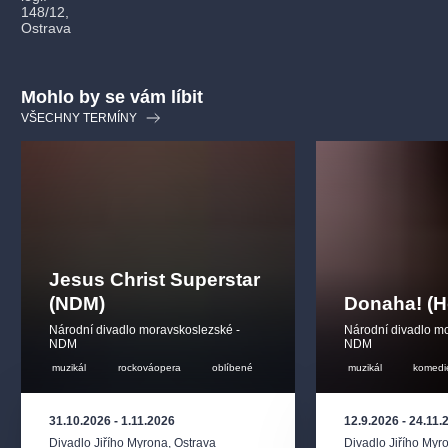
148/12,
Ostrava
Mohlo by se vám líbit
VŠECHNY TERMÍNY
Jesus Christ Superstar
(NDM)
Donaha! (H
Národní divadlo moravskoslezské -
Národní divadlo m
NDM
NDM
muzikál
rockováopera
oblíbené
muzikál
komedi
31.10.2026
-
1.11.2026
12.9.2026
-
24.11.
Divadlo Jiřího Myrona
,
Ostrava
Divadlo Jiřího Myr