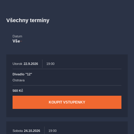
muzikálypraha
divadlopraha
sleva
klasickáhudba
filmováhudba
státníopera
rudolfinum
muzikál
Všechny termíny
národnídivadlo
činohra
Datum
Vše
Utorok
22.9.2026
19:00
Divadlo "12"
Ostrava
560 Kč
KOUPIT VSTUPENKY
Sobota
24.10.2026
19:00