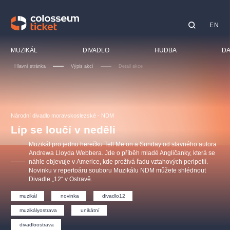
EN
Doporučujeme
MUZIKÁL
DIVADLO
HUDBA
DA
Hlavní stránka
Výpis akcí
Detail akce
Festiva
Kino
LUCIE BÍLÁ - TURNÉ
KABÁT - TURNÉ 2026
Mamma Mia!
OBYČEJNÁ HOLKA
Pro dět
Národní divadlo moravskoslezské - NDM
Pink Panther Agency,
Kultura pod hvězdami
2026
s.r.o.
Líp se loučí v neděli
Prohlí
Agentura 44, s.r.o.
Muzikál pro jednu herečku Tell Me on a Sunday od slavného autora
Sport
Andrewa Lloyda Webbera. Jde o příběh mladé Angličanky, která se
náhle objevuje v Americe, kde prožívá řadu vztahových peripetií.
Ostatn
Novinku v repertoáru souboru Muzikálu NDM můžete shlédnout
Ostatní hledají
Divadle „12“ v Ostravě.
muzikálypraha
muzikál
novinka
divadlo12
muzikályostrava
unikátní
Nejnavštěvovanější
divadloostrava