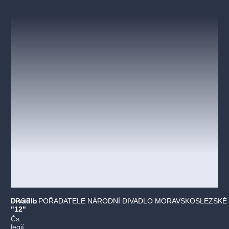
Divadlo
PROFIL POŘADATELE NÁRODNÍ DIVADLO MORAVSKOSLEZSKÉ 
"12"
Čs.
legií