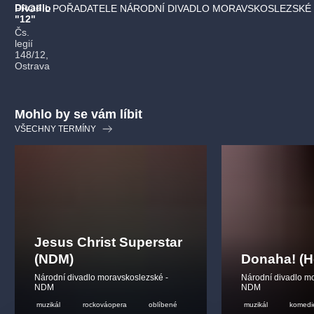
Divadlo
PROFIL POŘADATELE NÁRODNÍ DIVADLO MORAVSKOSLEZSKÉ 
"12"
Čs.
legií
148/12,
Ostrava
Mohlo by se vám líbit
VŠECHNY TERMÍNY
Jesus Christ Superstar
(NDM)
Donaha! (H
Národní divadlo moravskoslezské -
Národní divadlo m
NDM
NDM
muzikál
rockováopera
oblíbené
muzikál
komedi