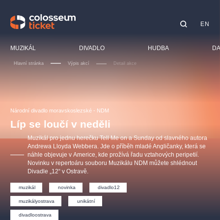
EN
Doporučujeme
MUZIKÁL
DIVADLO
HUDBA
DA
Hlavní stránka
Výpis akcí
Detail akce
Festiva
Kino
LUCIE BÍLÁ - TURNÉ
KABÁT - TURNÉ 2026
Mamma Mia!
OBYČEJNÁ HOLKA
Pro dět
Národní divadlo moravskoslezské - NDM
Pink Panther Agency,
Kultura pod hvězdami
2026
s.r.o.
Líp se loučí v neděli
Prohlí
Agentura 44, s.r.o.
Muzikál pro jednu herečku Tell Me on a Sunday od slavného autora
Sport
Andrewa Lloyda Webbera. Jde o příběh mladé Angličanky, která se
náhle objevuje v Americe, kde prožívá řadu vztahových peripetií.
Ostatn
Novinku v repertoáru souboru Muzikálu NDM můžete shlédnout
Ostatní hledají
Divadle „12“ v Ostravě.
muzikálypraha
muzikál
novinka
divadlo12
muzikályostrava
unikátní
Nejnavštěvovanější
divadloostrava