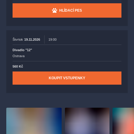
HLÍDACÍ PES
Štvrtok
19.11.2026
19:00
Divadlo "12"
Ostrava
560 Kč
KOUPIT VSTUPENKY