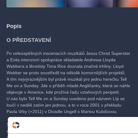
Popis
O PŘEDSTAVENÍ
Po veleúspěšných inscenacích muzikálů Jesus Christ Superstar
a Evita intenzivní spolupráce skladatele Andrewa Lloyda
Webbera a libretisty Tima Rice doznala značné trhliny. Lloyd
Webber se proto soustředil na několik komornějších projektů.
A tím nejvýraznějším byl právě muzikál pro jednu herečku Tell
Me on a Sunday. Jde o příběh mladé Angličanky, která se náhle
objevuje v Americe, kde prožívá řadu vztahových peripetií.
U nás bylo Tell Me on a Sunday uvedeno pod názvem Líp se
loučí v neděli zatím jen jednou, a to v roce 2001 v překladu
Pavla Vrby (+2011) v Divadle Ungelt s Martou Kubišovou.
Světová premiéra se konala v Londýně v roce v roce 1982
a protože muzikál trval pouhou hodinu, byl na scéně uveden
společně s předchozím dílem skladatele z roku 1978, které