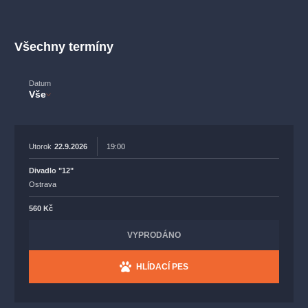
muzikálypraha
divadlopraha
sleva
klasickáhudba
filmováhudba
státníopera
rudolfinum
muzikál
Všechny termíny
národnídivadlo
činohra
Datum
Vše
Utorok
22.9.2026
19:00
Divadlo "12"
Ostrava
560 Kč
VYPRODÁNO
HLÍDACÍ PES