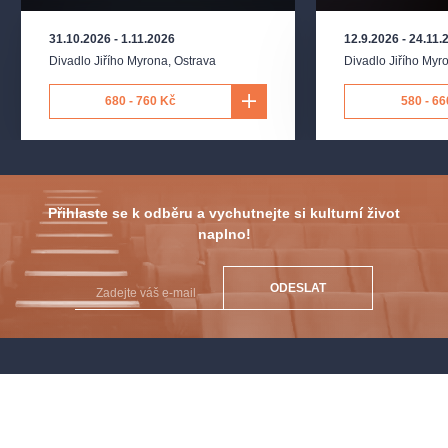
31.10.2026
-
1.11.2026
12.9.2026
-
24.11.
Divadlo Jiřího Myrona
,
Ostrava
Divadlo Jiřího Myr
680 - 760 Kč
580 - 66
Přihlaste se k odběru a vychutnejte si kulturní život
naplno!
ODESLAT
PŘEDPLATNÉ
PRODEJNÍ MÍSTA
DÁRKOVÉ POUKAZY
JAK NAKUPOVAT