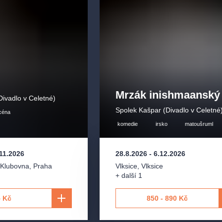
Mrzák inishmaanský
Divadlo v Celetné)
Spolek Kašpar (Divadlo v Celetné
scéna
komedie
irsko
matoušruml
11.2026
28.8.2026
-
6.12.2026
 Klubovna
,
Praha
Vlksice
,
Vlksice
+ další 1
 Kč
850 - 890 Kč