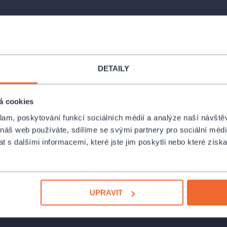
DETAILY
Místa
á cookies
Tvrz Tichá
klam, poskytování funkcí sociálních médií a analýze naší návšt
Tichá
 náš web používáte, sdílíme se svými partnery pro sociální média
ořalka, míchaná vajíčka a
nejasné
 s dalšími informacemi, které jste jim poskytli nebo které získa
c ten
prazvláštní zvyk vyklízení hrobů
Spolek Kašpar - Klub
žtíky. No, někdo tu morbidní práci
Jindřišká 23, Praha
 neobjeví
… A věděli jste, že
hodně ne!
UPRAVIT
PROFIL POŘADATELE