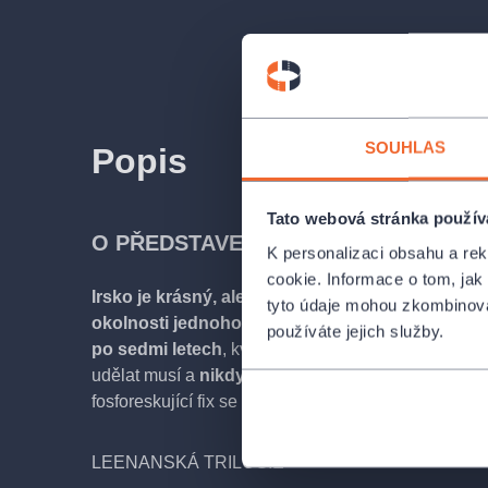
SOUHLAS
Popis
Tato webová stránka použív
O PŘEDSTAVENÍ
K personalizaci obsahu a re
cookie. Informace o tom, jak
Irsko je krásný, ale žít tam je těžký.
Déšť, lebky, k
tyto údaje mohou zkombinovat
okolnosti jednoho dávného úmrtí
. A k tomu naví
používáte jejich služby.
po sedmi letech
, kvůli získání místa pro nové nebo
udělat musí a
nikdy neví, co objeví nebo naopak
fosforeskující fix se k doznání nehodí? To teda roz
LEENANSKÁ TRILOGIE