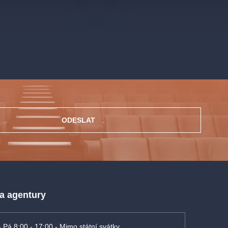
ODESLAT
 a agentury
- Pá 8:00 - 17:00 - Mimo státní svátky