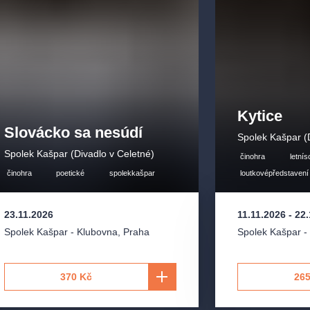
Kytice
Slovácko sa nesúdí
Spolek Kašpar (
Spolek Kašpar (Divadlo v Celetné)
činohra
letní
činohra
poetické
spolekkašpar
loutkovépředstavení
23.11.2026
11.11.2026
-
22.
Spolek Kašpar - Klubovna
,
Praha
Spolek Kašpar -
370 Kč
265