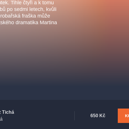
.o.
utek. Tihle čtyři a k tomu
Parnas Ensemb
bů po sedmi letech, kvůli
Hrobařská fraška může
itského dramatika Martina
ha
sleva
klasickáhudba
filmováhudba
státníopera
činohra
z Tichá
650 Kč
K
há