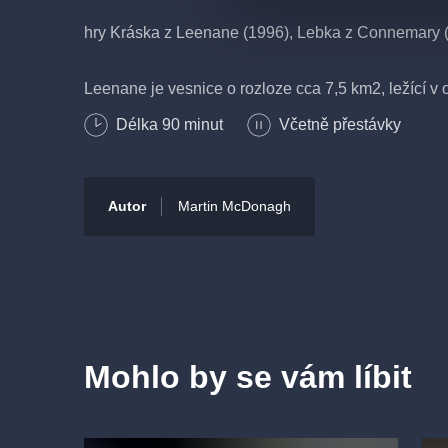
hry Kráska z Leenane (1996), Lebka z Connemary (
Leenane je vesnice o rozloze cca 7,5 km2, ležící v
na západě Irska.
Délka
90
minut
Včetně přestávky
Krása této trilogie je i v tom, že ač se příběhy vlast
o postavách se mluví i ve hrách, kde fyzicky nevyst
Autor
Martin McDonagh
i úplně samostatně bez znalosti těch ostatních a ne
ostatních si jen lépe složíte mozaiku vesnických oby
OBSAZENÍ A TVŮRCI
Autor:
Martin McDonagh
Mohlo by se vám líbit
Režie:
Jakub Špalek
Překlad:
Julek Neumann
Výprava:
Radka Josková
Hudba:
Petr Malásek