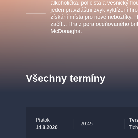
s.r
alkoholička, policista a vesnický flo
Agentura 44, s.r.o.
jeden pravzláštní zvyk vyklízení hro
získání místa pro nové nebožtíky. 
začít... Hra z pera oceňovaného br
McDonagha.
Ostatní hledají
muzikálypraha
Nejnavštěvovanější
Všechny termíny
muzikálypraha
divadlopra
muzikál
národnídivadlo
Piatok
Tvr
20:45
14.8.2026
Tic