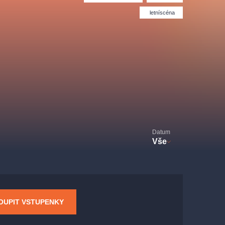
Divadlo Hybernia
Filmový orchestr Praha
le
(FOP)
letníscéna
Datum
Vše
rudolfinum
OUPIT VSTUPENKY