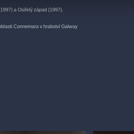
1997) a Osiřelý západ (1997).
 oblasti Connemara v hrabství Galway
ně prolínají, nejen místně a časově, ale
upují, tak každá z her dokáže existovat
budete o nic ochuzeni. Při znalosti
vatel.