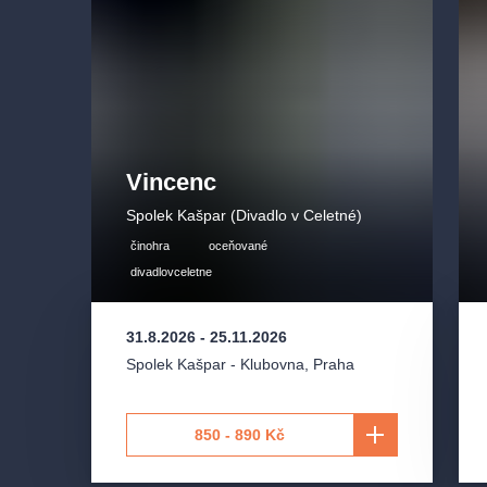
Dramaturgie:
Lenka Bočková
Mick Dowd:
Tomáš Karger
Maryjohnny Rafferty:
Jelena Juklová
Mairtin Hanlon:
Kristián Stolařík
Thomas Hanlon:
Jan Meduna
Vincenc
Spolek Kašpar (Divadlo v Celetné)
činohra
oceňované
divadlovceletne
31.8.2026
-
25.11.2026
Spolek Kašpar - Klubovna
,
Praha
850 - 890 Kč