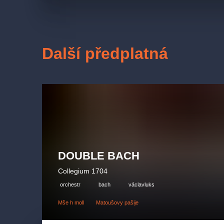
Další předplatná
DOUBLE BACH
Collegium 1704
orchestr
bach
václavluks
Mše h moll
Matoušovy pašije