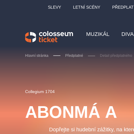
SLEVY
LETNÍ SCÉNY
PŘEDPLAT
MUZIKÁL
DIV
Hlavní stránka
Předplatné
Detail předplatného
Doporučujeme
Collegium 1704
ABONMÁ A
LUCIE BÍLÁ - TURNÉ
KA
OBYČEJNÁ HOLKA
Dopřejte si hudební zážitky, na kter
Pi
2026