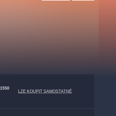
Divadlo Hybernia
Filmový orchestr Praha
le
(FOP)
rudolfinum
 1550
LZE KOUPIT SAMOSTATNĚ