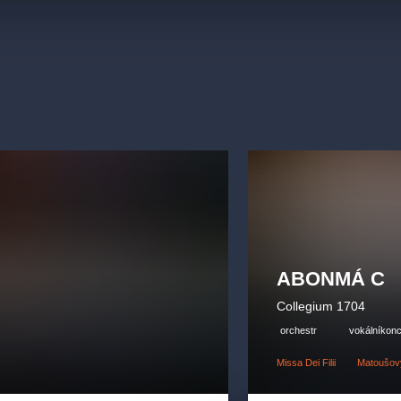
ABONMÁ C
Collegium 1704
orchestr
vokálníkonc
Missa Dei Filii
Matoušovy