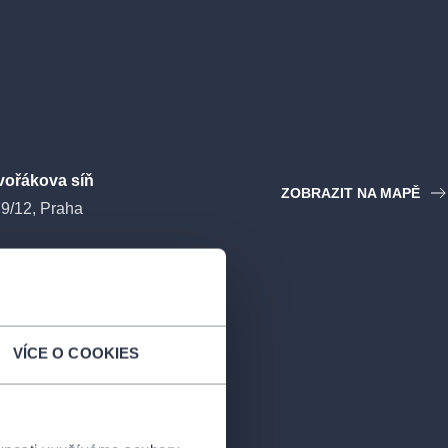
vořákova síň
ZOBRAZIT NA MAPĚ
79/12, Praha
VÍCE O COOKIES