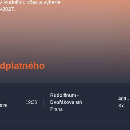
.o.
 v Rudolfinu včas a vyberte
Parnas Ensemb
6/2027.
edplatného
ha
sleva
klasickáhudba
filmováhudba
státníopera
činohra
Rudolfinum -
400 -
19:30
Dvořákova síň
2026
Kč
Praha