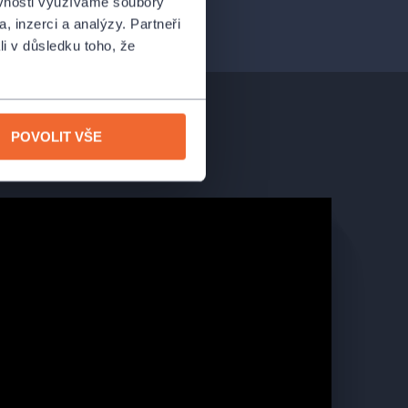
ěvnosti využíváme soubory
, inzerci a analýzy. Partneři
li v důsledku toho, že
POVOLIT VŠE