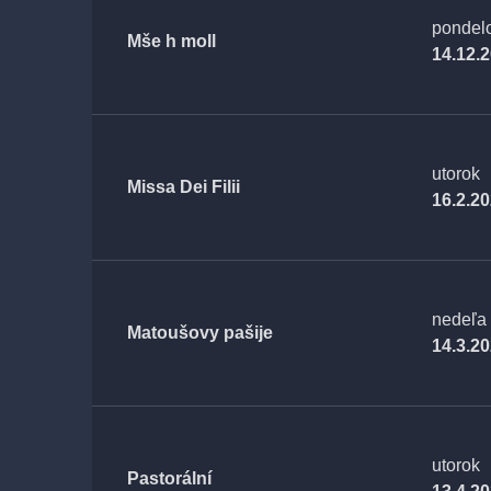
pondel
Mše h moll
14.12.
utorok
Missa Dei Filii
16.2.2
nedeľa
Matoušovy pašije
14.3.2
utorok
Pastorální