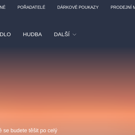
NÉ
POŘADATELÉ
DÁRKOVÉ POUKAZY
PRODEJNÍ 
ADLO
HUDBA
DALŠÍ
Festival
Kino
Pro děti
Prohlídky
Sport
Ostatní
BÁT - TURNÉ 2026
Mamma Mia!
Koncert v Rudo
MOZART, VIVA
é se budete těšit po celý
nk Panther Agency,
Kultura pod hvězdami
SMETANA