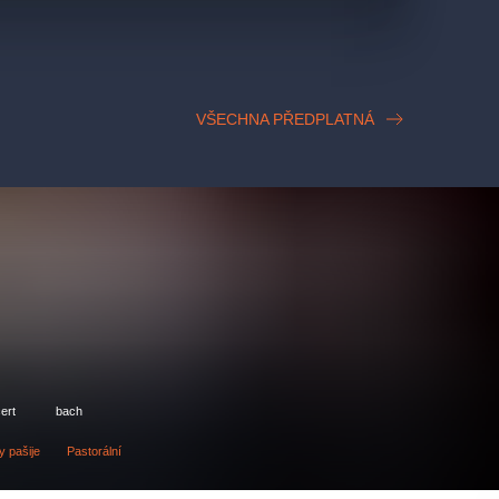
VŠECHNA PŘEDPLATNÁ
ert
bach
 pašije
Pastorální