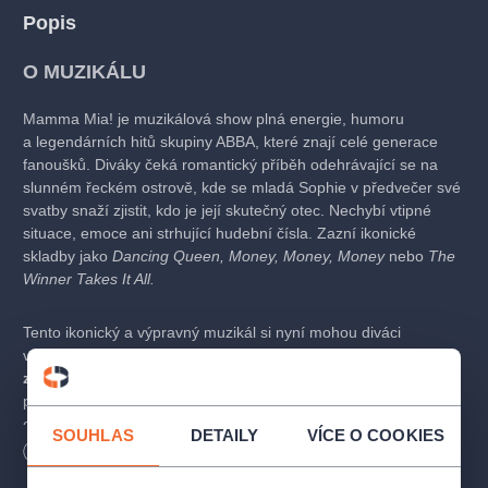
Popis
O MUZIKÁLU
Mamma Mia! je muzikálová show plná energie, humoru
a legendárních hitů skupiny ABBA, které znají celé generace
fanoušků. Diváky čeká romantický příběh odehrávající se na
slunném řeckém ostrově, kde se mladá Sophie v předvečer své
svatby snaží zjistit, kdo je její skutečný otec. Nechybí vtipné
situace, emoce ani strhující hudební čísla. Zazní ikonické
skladby jako
Dancing Queen, Money, Money, Money
nebo
The
Winner Takes It All.
Tento ikonický a výpravný muzikál si nyní mohou diváci
vychutnat pod širým nebem v jedinečné atmosféře
zámecké
zahrady v Kroměříži
. Čeká vás plnohodnotné muzikálové
představení s živým orchestrem, působivou scénou,
choreografiemi i skvělými hereckými a pěveckými výkony.
SOUHLAS
DETAILY
VÍCE O COOKIES
Mamma Mia! nabízí večer plný emocí, zábavy a hudby, která
Délka
155
minut
vás zvedne ze sedadel.