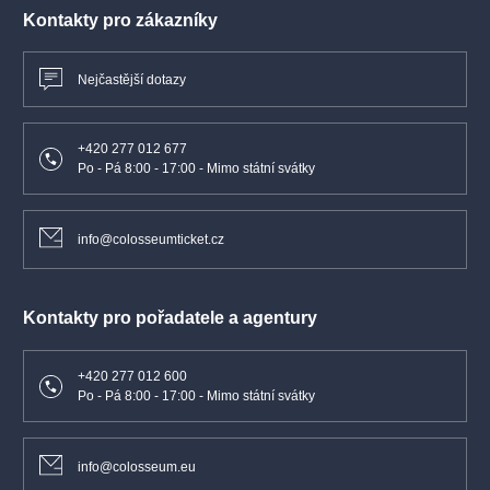
Kontakty pro zákazníky
BEZBARIÉROVÝ PŘÍSTUP PRO VOZÍČKÁŘE (ZTP/P)
– pro vozíčkáře (držitele průkazu ZTP/P) jsou vyhrazena místa
Nejčastější dotazy
na kraji hlediště, které poskytujeme s 50% slevou:
pro uplatnění
slevy vyfoťte a zašlete nám svůj ZTP/P průkaz
na lucie_gehringerova
@spromotion.cz
a my Vám zpět na email
+420 277 012 677
zašleme slevový kód, který uplatníte při nákupu vstupenek
Po - Pá 8:00 - 17:00 - Mimo státní svátky
online
– doprovod musí mít vlastní vstupenku
– vstupenky jsou k dispozici do vyprodání
info@colosseumticket.cz
Kontakty pro pořadatele a agentury
+420 277 012 600
Po - Pá 8:00 - 17:00 - Mimo státní svátky
info@colosseum.eu