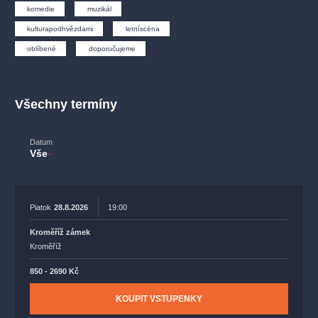
muzikálypraha
divadlopraha
sleva
klasickáhudba
komedie
muzikál
filmováhudba
státníopera
rudolfinum
muzikál
kulturapodhvězdami
letníscéna
oblíbené
doporučujeme
národnídivadlo
činohra
Všechny termíny
Datum
Vše
Piatok
28.8.2026
19:00
Kroměříž zámek
Kroměříž
850 - 2690 Kč
KOUPIT VSTUPENKY