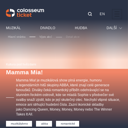
EN
Doporučujeme
MUZIKÁL
DIVADLO
HUDBA
DALŠÍ
Hlavní stránka
Výpis akcí
Detail akce
Festival
Kino
LUCIE BÍLÁ - TURNÉ
KABÁT - TURNÉ 2026
Mamma Mia!
OBYČEJNÁ HOLKA
Pro děti
Kultura pod hvězdami
Pink Panther Agency,
Kultura pod hvězdami
2026
s.r.o.
Mamma Mia!
Prohlídky
Agentura 44, s.r.o.
Mamma Mia! je muzikálová show plná energie, humoru
Sport
a legendárních hitů skupiny ABBA, které znají celé generace
fanoušků. Diváky čeká romantický příběh odehrávající se na
Ostatní
slunném řeckém ostrově, kde se mladá Sophie v předvečer své
Ostatní hledají
svatby snaží zjistit, kdo je její skutečný otec. Nechybí vtipné situace,
emoce ani strhující hudební čísla. Zazní ikonické skladby
muzikálypraha
jako Dancing Queen, Money, Money, Money nebo The Winner
Takes It All.
Nejnavštěvovanější
muzikálybrno
abba
romantické