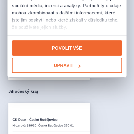
sociální média, inzerci a analýzy. Partneři tyto údaje
Invia Mělník
Legionářů 85/16, Mělník 276 01
mohou zkombinovat s dalšími informacemi, které
jste jim poskytli nebo které získali v důsledku toho,
724028284
že používáte jejich služby.
Otevírací doba
:
Po
9:00 - 16:00
Út - St
9:00 - 16:00
POVOLIT VŠE
Čt
9:00 - 13:00
Pá
9:00 - 13:00
UPRAVIT
V sobotu je vyzvednutí vstupenek možné pouze
po předchozí telefonické domluvě.
Jihočeský kraj
CK Daen - České Budějovice
Hroznová 186/36, České Budějovice 370 01