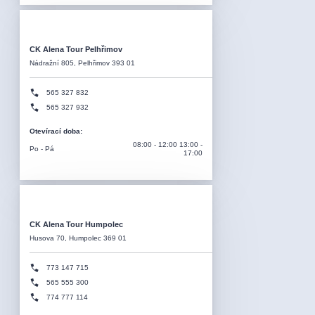
CK Alena Tour Pelhřimov
Nádražní 805, Pelhřimov 393 01
565 327 832
565 327 932
Otevírací doba
:
08:00 - 12:00 13:00 -
Po - Pá
17:00
CK Alena Tour Humpolec
Husova 70, Humpolec 369 01
773 147 715
565 555 300
774 777 114