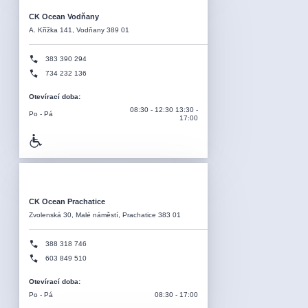
CK Ocean Vodňany
A. Křížka 141, Vodňany 389 01
383 390 294
734 232 136
Otevírací doba
:
08:30 - 12:30 13:30 -
Po - Pá
17:00
CK Ocean Prachatice
Zvolenská 30, Malé náměstí, Prachatice 383 01
388 318 746
603 849 510
Otevírací doba
:
Po - Pá
08:30 - 17:00