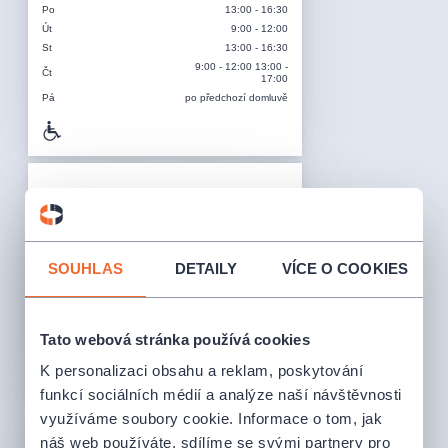
Po
13:00 - 16:30
Út
9:00 - 12:00
St
13:00 - 16:30
9:00 - 12:00 13:00 -
Čt
17:00
Pá
po předchozí domluvě
CA Gabtour Vlašim
Jana Masaryka 298, Vlašim 258 01
SOUHLAS
DETAILY
VÍCE O COOKIES
607 812 628
Otevírací doba
:
09:00 -12:00 13:00 -
Tato webová stránka používá cookies
Po - Pá
17:00
K personalizaci obsahu a reklam, poskytování
funkcí sociálních médií a analýze naší návštěvnosti
využíváme soubory cookie. Informace o tom, jak
náš web používáte, sdílíme se svými partnery pro