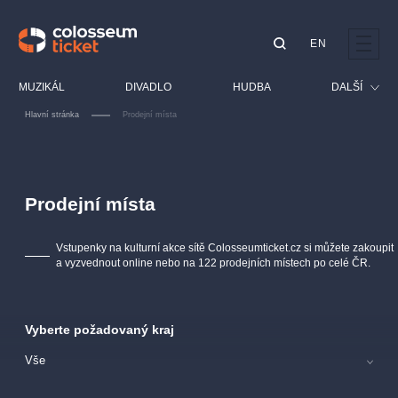
EN
Doporučujeme
MUZIKÁL
DIVADLO
HUDBA
DALŠÍ
Hlavní stránka
Prodejní místa
Festival
Kino
LUCIE BÍLÁ - TURNÉ
KABÁT - TURNÉ 2026
Mamma Mia!
OBYČEJNÁ HOLKA
Pro děti
Prodejní místa
Pink Panther Agency,
Kultura pod hvězdami
2026
s.r.o.
Prohlídky
Agentura 44, s.r.o.
Vstupenky na kulturní akce sítě Colosseumticket.cz si můžete zakoupit
Sport
a vyzvednout online nebo na 122 prodejních místech po celé ČR.
Ostatní
Ostatní hledají
Vyberte požadovaný kraj
muzikálypraha
Vše
Nejnavštěvovanější