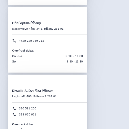
Oční optika Říčany
Masarykovo nám. 34/5, Říčany 251 01
+420 720 349 714
Otevírací doba
:
Po - Pá
08:30 - 16:30
So
8:30 - 11:30
Divadlo A. Dvořáka Příbram
Legionářů 400, Příbram 7 261 01
326 531 250
318 625 691
Otevírací doba
: