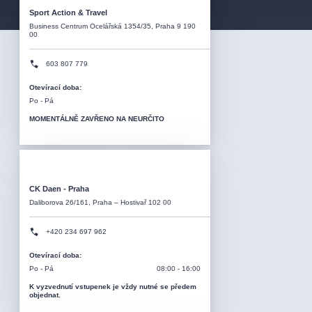
Sport Action & Travel
Business Centrum Ocelářská 1354/35, Praha 9 190
00
603 807 779
Otevírací doba
:
Po - Pá
MOMENTÁLNĚ ZAVŘENO NA NEURČITO
CK Daen - Praha
Daliborova 26/161, Praha – Hostivař 102 00
+420 234 697 962
Otevírací doba
:
Po - Pá
08:00 - 16:00
K vyzvednutí vstupenek je vždy nutné se předem
objednat.