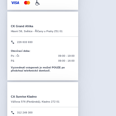
CK Grand Afrika
Hlavní 56, Světice - Říčany u Prahy 251 01
226 633 930
Otevírací doba
:
Po - Čt
09:00 - 19:00
Pá
09:00 - 16:00
Vyzvednutí vstupenek je možné POUZE po
předchozí telefonické domluvě.
CA Sunrise Kladno
Váňova 576 (Floriánská), Kladno 272 01
312 249 300