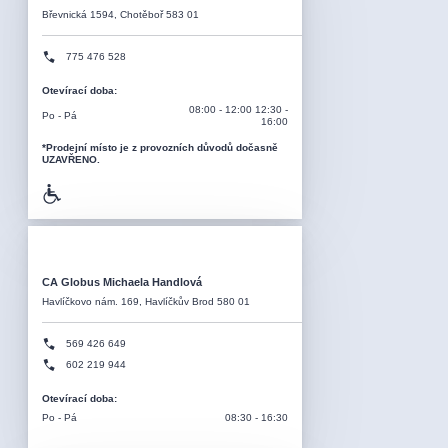
Břevnická 1594, Chotěboř 583 01
775 476 528
Otevírací doba
:
08:00 - 12:00 12:30 -
Po - Pá
16:00
*Prodejní místo je z provozních důvodů dočasně
UZAVŘENO.
CA Globus Michaela Handlová
Havlíčkovo nám. 169, Havlíčkův Brod 580 01
569 426 649
602 219 944
Otevírací doba
:
Po - Pá
08:30 - 16:30