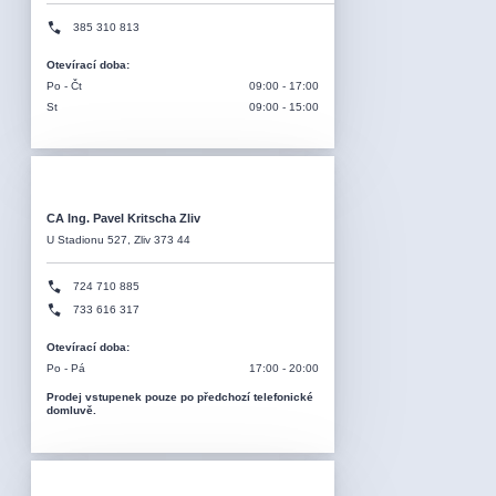
385 310 813
Otevírací doba
:
Po - Čt
09:00 - 17:00
St
09:00 - 15:00
CA Ing. Pavel Kritscha Zliv
U Stadionu 527, Zliv 373 44
724 710 885
733 616 317
Otevírací doba
:
Po - Pá
17:00 - 20:00
Prodej vstupenek pouze po předchozí telefonické
domluvě.