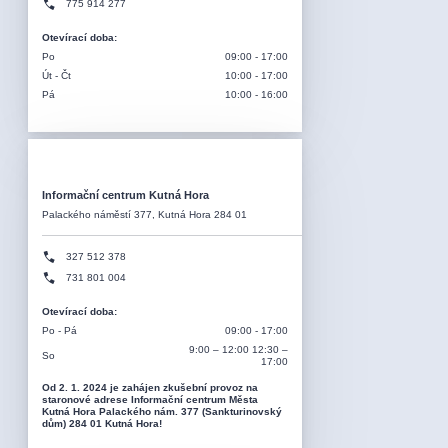
775 914 277
Otevírací doba
:
Po
09:00 - 17:00
Út - Čt
10:00 - 17:00
Pá
10:00 - 16:00
Informační centrum Kutná Hora
Palackého náměstí 377, Kutná Hora 284 01
327 512 378
731 801 004
Otevírací doba
:
Po - Pá
09:00 - 17:00
9:00 – 12:00 12:30 –
So
17:00
Od 2. 1. 2024 je zahájen zkušební provoz na
staronové adrese Informační centrum Města
Kutná Hora Palackého nám. 377 (Sankturinovský
dům) 284 01 Kutná Hora!