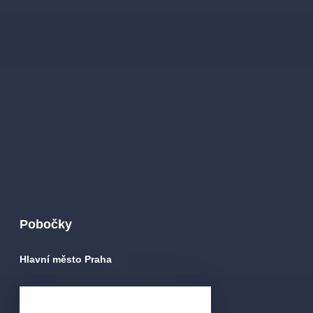
muzikálypraha
divadlopraha
sleva
klasickáhudba
filmováhudba
státníopera
rudolfinum
muzikál
národnídivadlo
činohra
Pobočky
Hlavní město Praha