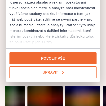
K personalizaci obsahu a reklam, poskytování
Za dobu svého působení vidělo představení Černého
funkcí sociálních médií a analýze naší návštěvnosti
divadla více než 5 milionů diváků v 68 zemích světa.
využíváme soubory cookie. Informace o tom, jak
Alžírsko, Argentina, Austrálie, Rakousko, Belgie, Bolívie,
Brazílie, Bulharsko, Kanada, Kanárské ostrovy, Costa Rica,
náš web používáte, sdílíme se svými partnery pro
Česká republika, Dánsko, Egypt, Ekvádor, El Salvador,
sociální média, inzerci a analýzy. Partneři tyto údaje
Finsko, Francie, Německo, Velká Británie, Řecko, Guatemala,
mohou zkombinovat s dalšími informacemi, které
Holandsko, Honduras, Chile, Čína, Chorvatsko, Irsko, Island,
jste jim poskytli nebo které získali v důsledku toho,
Itálie, Izrael, Japonsko, Kolumbie, Kuba, Lichtenštejnsko,
že používáte jejich služby.
Lucembursko a mnoho dalších.
POVOLIT VŠE
UPRAVIT