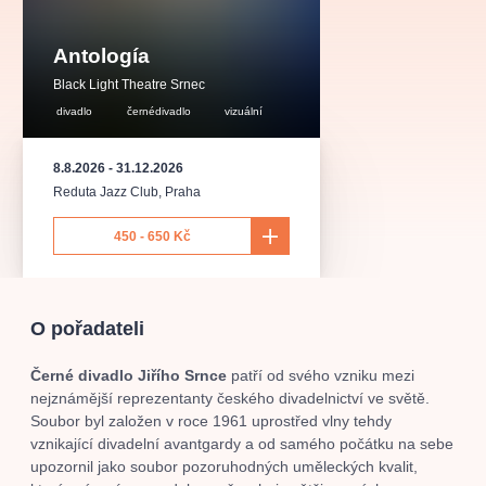
muzikálypraha
divadlopraha
sleva
klasickáhudba
filmováhudba
státníopera
rudolfinum
muzikál
Antología
národnídivadlo
činohra
Black Light Theatre Srnec
divadlo
černédivadlo
vizuální
8.8.2026
-
31.12.2026
Reduta Jazz Club
,
Praha
450 - 650 Kč
O pořadateli
Černé divadlo Jiřího Srnce
patří od svého vzniku mezi
nejznámější reprezentanty českého divadelnictví ve světě.
Soubor byl založen v roce 1961 uprostřed vlny tehdy
vznikající divadelní avantgardy a od samého počátku na sebe
upozornil jako soubor pozoruhodných uměleckých kvalit,