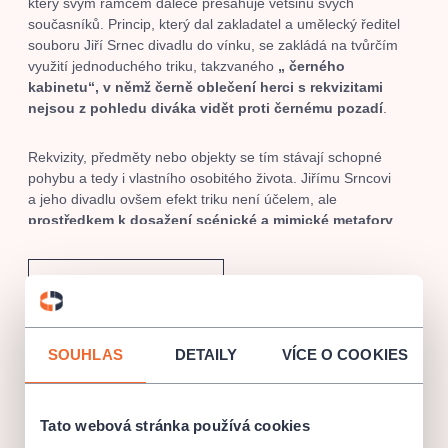
který svým rámcem dalece přesahuje většinu svých
současníků. Princip, který dal zakladatel a umělecký ředitel
souboru Jiří Srnec divadlu do vínku, se zakládá na tvůrčím
využití jednoduchého triku, takzvaného
„ černého
kabinetu“, v němž černě oblečení herci s rekvizitami
nejsou z pohledu diváka vidět proti černému pozadí
.
Rekvizity, předměty nebo objekty se tím stávají schopné
pohybu a tedy i vlastního osobitého života. Jiřímu Srncovi
a jeho divadlu ovšem efekt triku není účelem, ale
prostředkem k dosažení scénické a mimické metafory
,
jevištního výrazu realizovaného hudebně organizovaným
pohybem výtvarných objektů a herců.
PROGRAM A VSTUPENKY
Do dnešního dne
divadlo uskutečnilo více než 300
zahraničních turné
a má na kontě účast na 77 divadelních
festivalech. Pod uměleckým vedením Jiřího Srnce soubor
SOUHLAS
DETAILY
VÍCE O COOKIES
Reduta Jazz Club
dosáhl několika ocenění diváků i kritiky, např. Premio Teatral
Národní 20, Praha
„Juana Sujo“, Caracas, MAMBO pub Barcelona, Premio del
Teatro El Espectador y la Critica Madrid a řady dalších.
Tato webová stránka používá cookies