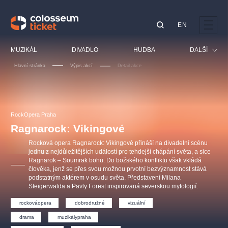
EN
Doporučujeme
MUZIKÁL
DIVADLO
HUDBA
DALŠÍ
Hlavní stránka
Výpis akcí
Detail akce
Festival
Kino
LUCIE BÍLÁ - TURNÉ
KABÁT - TURNÉ 2026
Mamma Mia!
OBYČEJNÁ HOLKA
Pro děti
RockOpera Praha
Pink Panther Agency,
Kultura pod hvězdami
2026
s.r.o.
Ragnarock: Vikingové
Prohlídky
Agentura 44, s.r.o.
Rocková opera Ragnarock: Vikingové přináší na divadelní scénu
Sport
jednu z nejdůležitějších událostí pro tehdejší chápání světa, a sice
Ragnarok – Soumrak bohů. Do božského konfliktu však vkládá
Ostatní
člověka, jenž se přes svou možnou prvotní bezvýznamnost stává
Ostatní hledají
podstatným aktérem v osudu světa. Představení Milana
Steigerwalda a Pavly Forest inspirovaná severskou mytologií.
muzikálypraha
rockováopera
dobrodružné
vizuální
Nejnavštěvovanější
drama
muzikálypraha