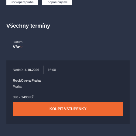
muzikálypraha
divadlopraha
sleva
klasickáhudba
rockoperapraha
doporučujeme
filmováhudba
státníopera
rudolfinum
muzikál
národnídivadlo
činohra
Všechny termíny
Datum
Vše
Nedeľa
4.10.2026
16:00
RockOpera Praha
Praha
390 - 1490 Kč
KOUPIT VSTUPENKY