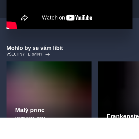
Mohlo by se vám líbit
VŠECHNY TERMÍNY
Malý princ
Frankenste
RockOpera Praha
RockOpera Praha
rockováopera
vizuální
slavnápředloha
rockováopera
v