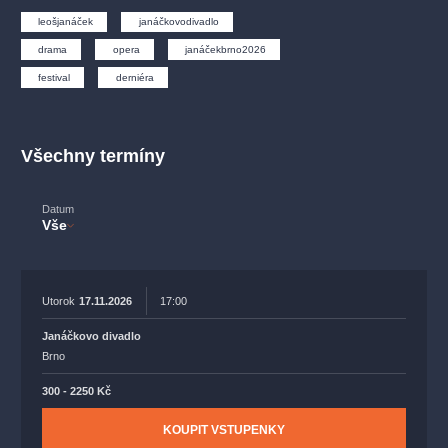
muzikálypraha
divadlopraha
sleva
klasickáhudba
leošjanáček
janáčkovodivadlo
filmováhudba
státníopera
rudolfinum
muzikál
drama
opera
janáčekbrno2026
národnídivadlo
činohra
festival
derniéra
Všechny termíny
Datum
Vše
Utorok
17.11.2026
17:00
Janáčkovo divadlo
Brno
300 - 2250 Kč
KOUPIT VSTUPENKY