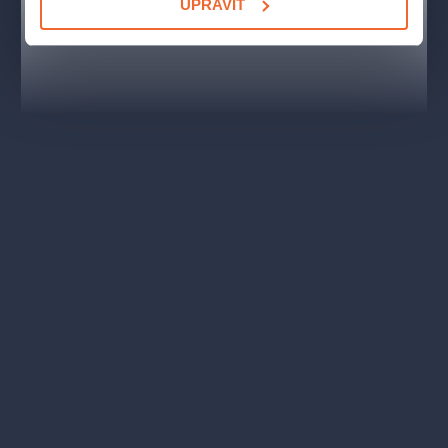
UPRAVIT
TVŮRCI A OBSAZENÍ
Autor:
Leoš Janáček
Hudební nastudování/dirigent:
Jakub Hrůša
Dirigent:
Robert Kružík
Sbormistr:
Pavel Koňárek, Martin Buchta
Režie:
Jiří Heřman
Scéna:
Tomáš Rusín
Kostýmy:
Zuzana Štefunková-Rusínová
Světla:
Jiří Heřman
Dramaturgie:
Patricie Částková