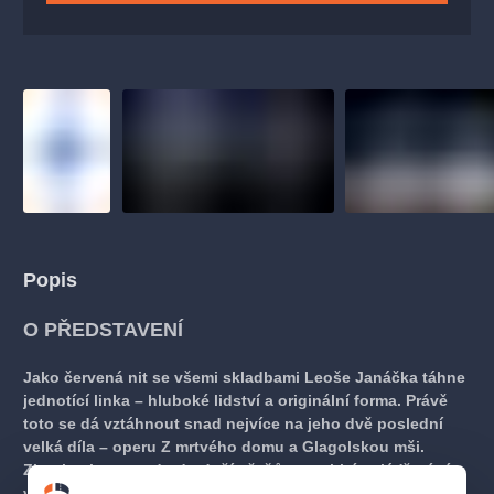
Popis
O PŘEDSTAVENÍ
Jako červená nit se všemi skladbami Leoše Janáčka táhne
jednotící linka – hluboké lidství a originální forma. Právě
toto se dá vztáhnout snad nejvíce na jeho dvě poslední
velká díla – operu Z mrtvého domu a Glagolskou mši.
Zkratkovitou sondu do duší vězňů a osobité vyjádření víry
ve mši na staroslověnský text. V rámci festivalu Janáček