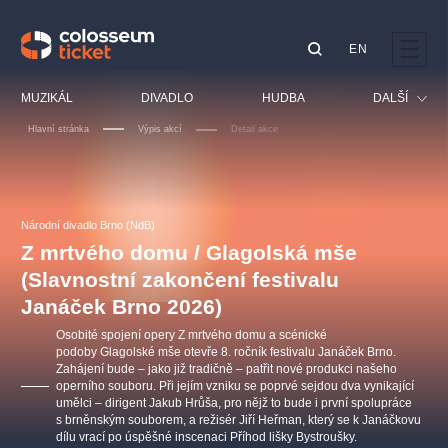
EN
Doporučujeme
MUZIKÁL
DIVADLO
HUDBA
DALŠÍ
Hlavní stránka
Výpis akcí
Detail akce
Festival
Kino
LUCIE BÍLÁ - TURNÉ
KABÁT - TURNÉ 2026
Mamma Mia!
OBYČEJNÁ HOLKA
Pro děti
Národní divadlo Brno (NdB)
Pink Panther Agency,
Kultura pod hvězdami
2026
s.r.o.
Z mrtvého domu / Glagolská mše
Prohlídky
Agentura 44, s.r.o.
(Slavnostní zakončení festivalu
Sport
Janáček Brno 2026)
Ostatní
Osobité spojení opery Z mrtvého domu a scénické
Ostatní hledají
podoby Glagolské mše otevře 8. ročník festivalu Janáček Brno.
Zahájení bude – jako již tradičně – patřit nové produkci našeho
muzikálypraha
operního souboru. Při jejím vzniku se poprvé sejdou dva vynikající
umělci – dirigent Jakub Hrůša, pro nějž to bude i první spolupráce
s brněnským souborem, a režisér Jiří Heřman, který se k Janáčkovu
Nejnavštěvovanější
dílu vrací po úspěšné inscenaci Příhod lišky Bystroušky.