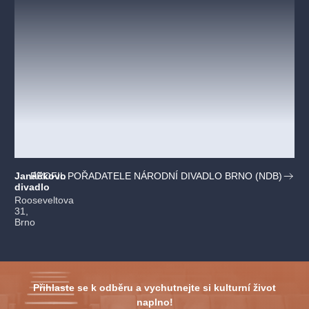
Janáčkovo
PROFIL POŘADATELE NÁRODNÍ DIVADLO BRNO (NDB)
divadlo
Rooseveltova
31,
Brno
Přihlaste se k odběru a vychutnejte si kulturní život
naplno!