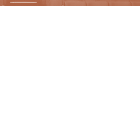
ODESLAT
PŘEDPLATNÉ
PRODEJNÍ MÍSTA
DÁRKOVÉ POUKAZY
JAK NAKUPOVAT
Kontakty pro zákazníky
Nejčastější dotazy
+420 277 012 677
Po - Pá 8:00 - 17:00 - Mimo státní svátky
info@colosseumticket.cz