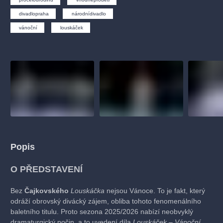
muzikálypraha
divadlopraha
sleva
klasickáhudba
divadlopraha
národnídivadlo
filmováhudba
státníopera
rudolfinum
muzikál
vánoční
louskáček
národnídivadlo
činohra
Popis
O PŘEDSTAVENÍ
Bez
Čajkovského
Louskáčka
nejsou Vánoce. To je fakt, který
odráží obrovský divácký zájem, obliba tohoto fenomenálního
baletního titulu. Proto sezona 2025/2026 nabízí neobvyklý
dramaturgický počin, a to uvedení díla
Louskáček – Vánoční