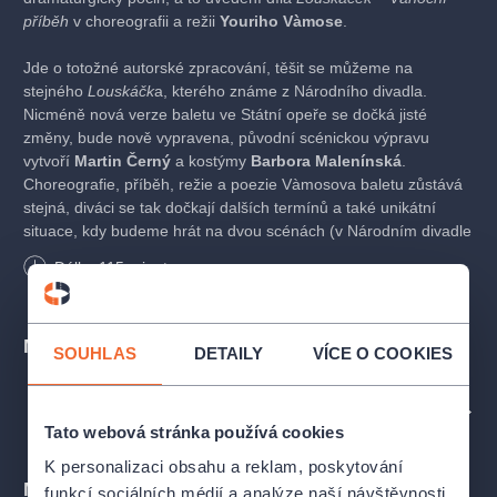
příběh
v choreografii a režii
Youriho Vàmose
.
Jde o totožné autorské zpracování, těšit se můžeme na
stejného
Louskáčk
a, kterého známe z Národního divadla.
Nicméně nová verze baletu ve Státní opeře se dočká jisté
změny, bude nově vypravena, původní scénickou výpravu
vytvoří
Martin Černý
a kostýmy
Barbora Malenínská
.
Choreografie, příběh, režie a poezie Vàmosova baletu zůstává
stejná, diváci se tak dočkají dalších termínů a také unikátní
situace, kdy budeme hrát na dvou scénách (v Národním divadle
a ve Státní opeře) stejný titul – jen v jiné vizuální podobě.
Délka
115
minut
Premiéra 6. ledna 2026 ve Státní opeře
Místa
SOUHLAS
DETAILY
VÍCE O COOKIES
Orchestr Státní opery
Kühnův dětský sbor
PROFIL POŘADATELE NÁRODNÍ DIVADLO
Tato webová stránka používá cookies
K personalizaci obsahu a reklam, poskytování
Mohlo by se vám líbit
funkcí sociálních médií a analýze naší návštěvnosti