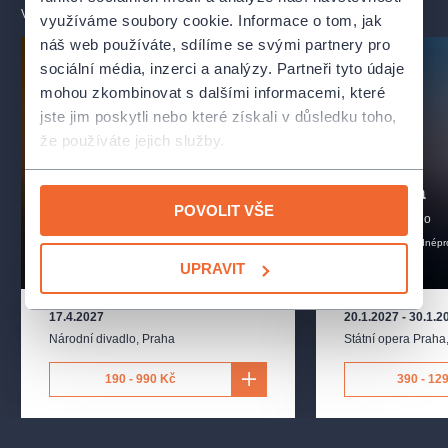
VŠECHNY TERMÍNY
využíváme soubory cookie. Informace o tom, jak
náš web používáte, sdílíme se svými partnery pro
sociální média, inzerci a analýzy. Partneři tyto údaje
mohou zkombinovat s dalšími informacemi, které
jste jim poskytli nebo které získali v důsledku toho,
že používáte jejich služby.
Coppélia
POVOLIT VŠE
Šeherezáda
Národní divadlo
Národní divadlo
balet
vhodnépr
balet
tanec
národnídivadlo
procelourodinu
UPRAVIT
17.4.2027
20.1.2027
-
30.1.2
Národní divadlo
,
Praha
Státní opera Praha
190 - 990 Kč
390 - 12