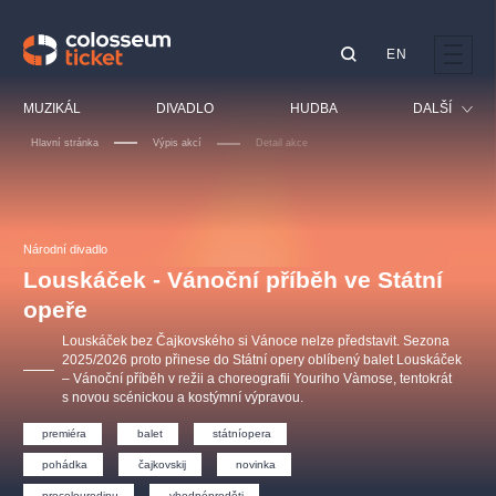
EN
Doporučujeme
MUZIKÁL
DIVADLO
HUDBA
DALŠÍ
Hlavní stránka
Výpis akcí
Detail akce
Festival
Kino
LUCIE BÍLÁ - TURNÉ
KABÁT - TURNÉ 2026
Mamma Mia!
OBYČEJNÁ HOLKA
Pro děti
Národní divadlo
Pink Panther Agency,
Kultura pod hvězdami
2026
s.r.o.
Louskáček - Vánoční příběh ve Státní
Prohlídky
Agentura 44, s.r.o.
opeře
Sport
Louskáček bez Čajkovského si Vánoce nelze představit. Sezona
Ostatní
2025/2026 proto přinese do Státní opery oblíbený balet Louskáček
– Vánoční příběh v režii a choreografii Youriho Vàmose, tentokrát
Ostatní hledají
s novou scénickou a kostýmní výpravou.
muzikálypraha
premiéra
balet
státníopera
Nejnavštěvovanější
pohádka
čajkovskij
novinka
procelourodinu
vhodnéproděti