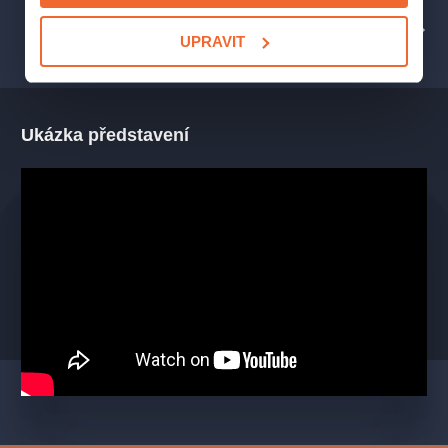
(Vlastík, její syn), Jan Bradáč (Jarda, její vnuk), Jan Večeřa
PROFIL POŘADATELE STUDIO YPSILON
UPRAVIT
(Erik, její vnuk), Lenka Loubalová (Marie Ptáčková), Markéta
Plánková (Lenka, její dcera) Bára Skočdopolová (Jarmilka),
Jiřina Vacková (Marcelka), Roman Mrázik (Ředitel), Pavel Nový
(Pan Vaněk nebo Pan Oldřich)
Ukázka představení
Recenze a ohlasy diváků:
„75 %. Zvolit si prostředí domova pro seniory a okolnosti
(do)týkající se našich posledních dnů a přání za námět
divadelní komedie s dějem, v němž se budou černohumorné
pasáže a dojemné okamžiky prolínat s lehkostí, je nápad
poměrně neotřelý a směle ambiciózní zároveň. Spokojeně
divácky potvrzuji, že Kazimír Lupinec takový text opravdu
napsal a ve Studiu Ypsilon ho inscenačně zdařile uchopili.
Režijní vklad P. Vacka nepostrádá hravost, emaptii ani nadhled,
nostalgicko-melancholickou náladu podtrhují písně s projekcí
retro fotografií, vše pak korunuje duo seniorek
Vrbičková+Ptáčková v kouzelném hereckém podání
L. Termerové a L. Šebek Loubalové.“
(Helena Grégrová, i-