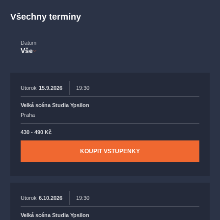
muzikálypraha
divadlopraha
sleva
klasickáhudba
Všechny termíny
filmováhudba
státníopera
rudolfinum
muzikál
národnídivadlo
činohra
Datum
Vše
Utorok
15.9.2026
19:30
Velká scéna Studia Ypsilon
Praha
430 - 490 Kč
KOUPIT VSTUPENKY
Utorok
6.10.2026
19:30
Velká scéna Studia Ypsilon