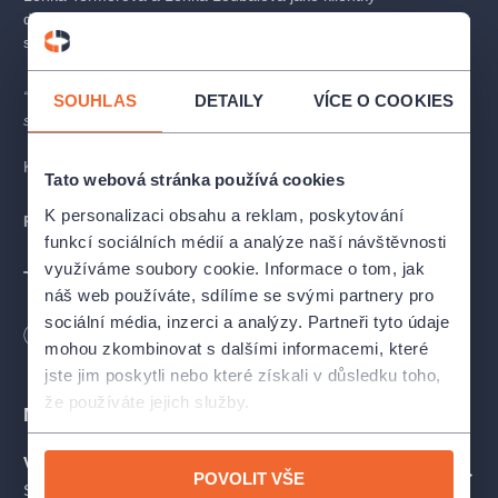
důchodového zařízení, Jan Jiráň a Markéta Plánková jako jejich
starostliví příbuzní a Pavel Nový v roli čiperného staříka.
“Život je krátký, konec strašný, nezbývá, než si z toho dělat
SOUHLAS
DETAILY
VÍCE O COOKIES
srandu.”
-John Cleese, Monty Pythons
Komedie z důchoďáku na pomezí zločinu.
Tato webová stránka používá cookies
K personalizaci obsahu a reklam, poskytování
Premiéra:
25. dubna 2025
funkcí sociálních médií a analýze naší návštěvnosti
využíváme soubory cookie. Informace o tom, jak
TVŮRCI A OBSAZENÍ
náš web používáte, sdílíme se svými partnery pro
sociální média, inzerci a analýzy. Partneři tyto údaje
Režie:
Petr Vacek
Délka
100
minut
mohou zkombinovat s dalšími informacemi, které
Dramaturgie:
Pavla Nohýnková
Scéna:
Ondřej Zicha
jste jim poskytli nebo které získali v důsledku toho,
Kostýmy:
Hana Soukupová
že používáte jejich služby.
Místa
Hudba a hudební nastudování:
Jan Jiráň
Pohybová spolupráce:
Bára Skočdopolová
Velká scéna Studia Ypsilon
ZOBRAZIT NA MAPĚ
POVOLIT VŠE
Spálená 16, Praha
Hrají:
Lenka Termerová j.h. (Anna Vrbičková), Jan Jiráň