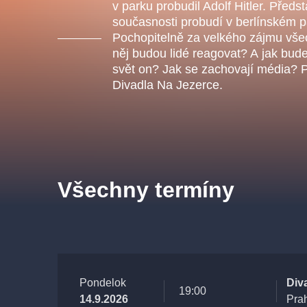
s.r
v parku probudil Adolf Hitler. Předst
Agentura 44, s.r.o.
současnosti probudí v berlínském pa
Pochopitelně za velkého zájmu vše
něj budou lidé reagovat? A jak bud
svět on? Jak se zachovají média? P
Divadla Na Jezerce.
Ostatní hledají
muzikálypraha
Nejnavštěvovanější
Všechny termíny
muzikálypraha
divadlopra
muzikál
národnídivadlo
Pondelok
Div
19:00
14.9.2026
Pra