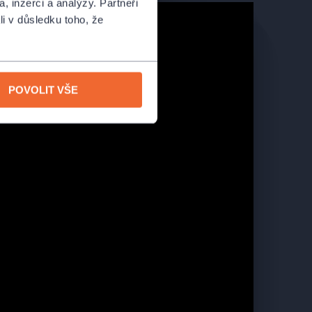
, inzerci a analýzy. Partneři
li v důsledku toho, že
POVOLIT VŠE