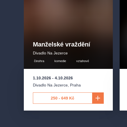
Manželské vraždění
Divadlo Na Jezerce
činohra
komedie
vztahové
1.10.2026
-
4.10.2026
Divadlo Na Jezerce
,
Praha
250 - 649 Kč