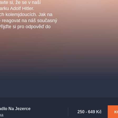
.o.
avte si, že se v naší
Parnas Ensemb
rku Adolf Hitler.
ch kolemjdoucích. Jak na
e reagovat na náš současný
řijďte si pro odpověď do
ha
sleva
klasickáhudba
filmováhudba
státníopera
činohra
adlo Na Jezerce
250 - 649 Kč
K
ha