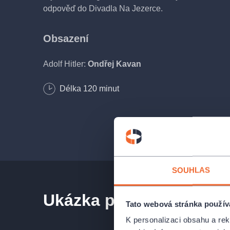
odpověď do Divadla Na Jezerce.
Obsazení
Adolf Hitler:
Ondřej Kavan
Délka
120
minut
Vera Krömeriová:
Kristýna Hrušínská
Udo Sensenbrick:
Zdeněk Hruška
Udo Sensenbrick:
František Staněk
SOUHLAS
Frank Sawatzki:
Petr Macháček
Ukázka představení
Tato webová stránka použív
a další
K personalizaci obsahu a re