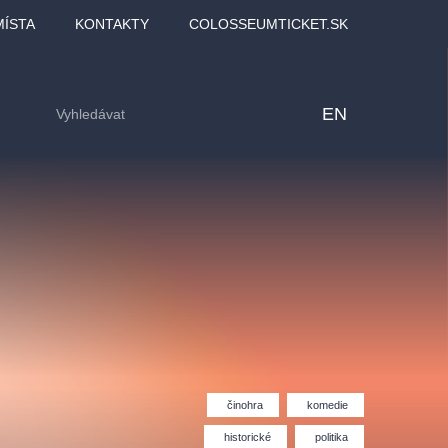
MÍSTA
KONTAKTY
COLOSSEUMTICKET.SK
EN
činohra
komedie
lfinu -
Love2Dance - Láska,
Filmový orchestr Praha
LDI,
tanec a sen
v Novoměstské radnici
historické
politika