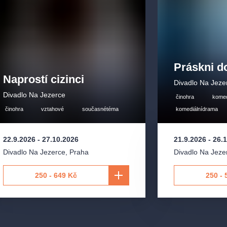
Práskni d
Naprostí cizinci
Divadlo Na Jeze
Divadlo Na Jezerce
činohra
kome
činohra
vztahové
současnétéma
komediálnídrama
22.9.2026
-
27.10.2026
21.9.2026
-
26.
Divadlo Na Jezerce
,
Praha
Divadlo Na Jeze
250 - 649 Kč
250 - 