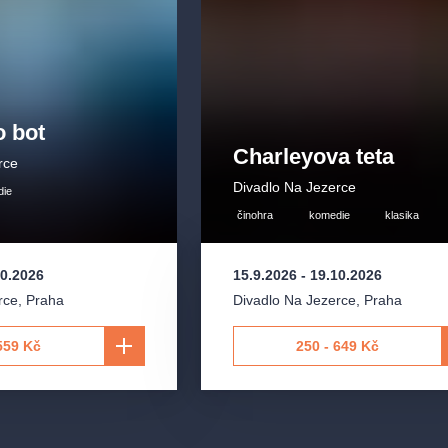
o bot
Charleyova teta
rce
Divadlo Na Jezerce
die
činohra
komedie
klasika
10.2026
15.9.2026
-
19.10.2026
rce
,
Praha
Divadlo Na Jezerce
,
Praha
559 Kč
250 - 649 Kč