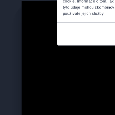
cookie. Informace o tom, jak
Tvůrci
tyto údaje mohou zkombinovat
používáte jejich služby.
Režie:
Matěj Balcar
Dramatizace:
Matěj BALCAR
Překlad románu:
Michaela ŠKULTÉTY
Scéna:
Jan BALCAR
Kostýmy:
Lucie HALGAŠOVÁ
Produkce:
Jan HRUŠÍNSKÝ