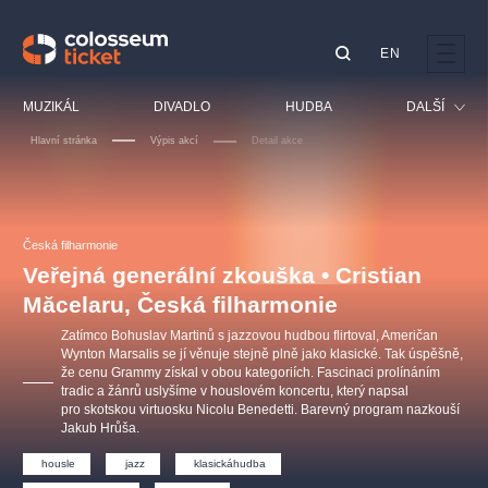
EN
Doporučujeme
MUZIKÁL
DIVADLO
HUDBA
DALŠÍ
Hlavní stránka
Výpis akcí
Detail akce
Festival
Kino
LUCIE BÍLÁ - TURNÉ
KABÁT - TURNÉ 2026
Mamma Mia!
OBYČEJNÁ HOLKA
Pro děti
Česká filharmonie
Pink Panther Agency,
Kultura pod hvězdami
2026
s.r.o.
Veřejná generální zkouška • Cristian
Prohlídky
Agentura 44, s.r.o.
Măcelaru, Česká filharmonie
Sport
Zatímco Bohuslav Martinů s jazzovou hudbou flirtoval, Američan
Ostatní
Wynton Marsalis se jí věnuje stejně plně jako klasické. Tak úspěšně,
že cenu Grammy získal v obou kategoriích. Fascinaci prolínáním
Ostatní hledají
tradic a žánrů uslyšíme v houslovém koncertu, který napsal
muzikálypraha
pro skotskou virtuosku Nicolu Benedetti. Barevný program nazkouší
Jakub Hrůša.
Nejnavštěvovanější
housle
jazz
klasickáhudba