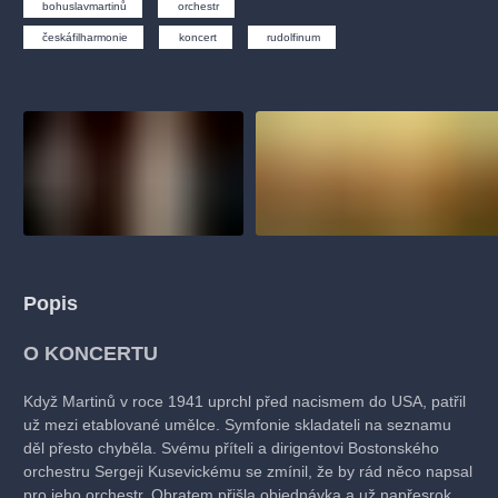
muzikálypraha
divadlopraha
sleva
klasickáhudba
bohuslavmartinů
orchestr
českáfilharmonie
koncert
rudolfinum
filmováhudba
státníopera
rudolfinum
muzikál
národnídivadlo
činohra
Popis
O KONCERTU
Když Martinů v roce 1941 uprchl před nacismem do USA, patřil
už mezi etablované umělce. Symfonie skladateli na seznamu
děl přesto chyběla. Svému příteli a dirigentovi Bostonského
orchestru Sergeji Kusevickému se zmínil, že by rád něco napsal
pro jeho orchestr. Obratem přišla objednávka a už napřesrok