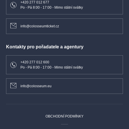
+420 277 012 677
Wynton Marsalis
Po - Pá 8:00 - 17:00 - Mimo státní svátky
Koncert pro housle a orchestr D dur (česká premiéra)
Bohuslav Martinů
info@colosseumticket.cz
Symfonie č. 1, H 289
Účinkující
Kontakty pro pořadatele a agentury
Nicola Benedetti
housle
+420 277 012 600
Po - Pá 8:00 - 17:00 - Mimo státní svátky
Cristian Măcelaru
dirigent
Česká filharmonie
info@colosseum.eu
OBCHODNÍ PODMÍNKY