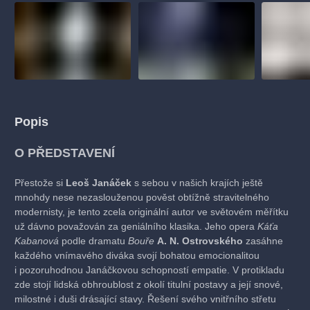
Popis
O PŘEDSTAVENÍ
Přestože si
Leoš Janáček
s sebou v našich krajích ještě
mnohdy nese nezaslouženou pověst obtížně stravitelného
modernisty, je tento zcela originální autor ve světovém měřítku
už dávno považován za geniálního klasika. Jeho opera
Káťa
Kabanová
podle dramatu
Bouře
A. N. Ostrovského
zasáhne
každého vnímavého diváka svojí bohatou emocionalitou
i pozoruhodnou Janáčkovou schopností empatie. V protikladu
zde stojí lidská obhroublost z okolí titulní postavy a její snové,
milostné i duši drásající stavy. Řešení svého vnitřního střetu