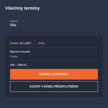
muzikálypraha
divadlopraha
sleva
klasickáhudba
Všechny termíny
filmováhudba
státníopera
rudolfinum
muzikál
národnídivadlo
činohra
Datum
Vše
Nedeľa
31.1.2027
19:00
Národní divadlo
Praha
250 - 1390 Kč
KOUPIT VSTUPENKY
KOUPIT V RÁMCI PŘEDPLATNÉHO