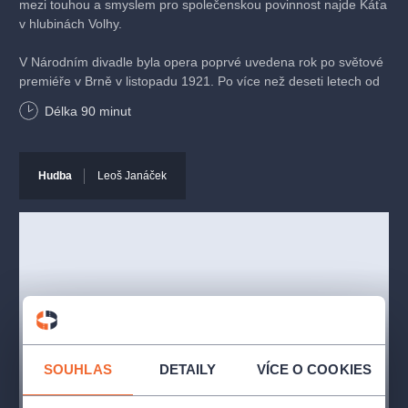
mezi touhou a smyslem pro společenskou povinnost najde Káťa
v hlubinách Volhy.
V Národním divadle byla opera poprvé uvedena rok po světové
premiéře v Brně v listopadu 1921. Po více než deseti letech od
posledního nastudování jsme připravili novou inscenaci v režii
Délka
90
minut
španělský režiséra
Calixta Bieita
, proslulého svými originálními
inscenacemi uváděnými především na německých scénách.
Hudba
Leoš Janáček
Vhodné pro publikum od 12 let.
Premiéra:
28. leden 2022
Účinkující
Sbor Národního divadla
SOUHLAS
DETAILY
VÍCE O COOKIES
Orchestr Národního divadla