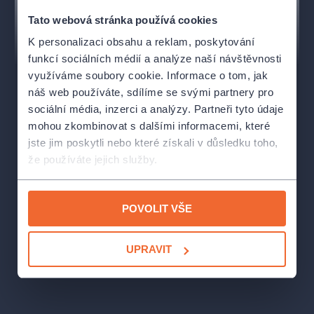
Dirigent:
Jaroslav Kyzlink (2024-2025) / Robert Jindra
Tato webová stránka používá cookies
(2025-2026)
K personalizaci obsahu a reklam, poskytování
funkcí sociálních médií a analýze naší návštěvnosti
Savjol Prokofjevič Dikoj:
Jiří Sulženko
využíváme soubory cookie. Informace o tom, jak
náš web používáte, sdílíme se svými partnery pro
Boris Grigorjevič:
Peter Berger
sociální média, inzerci a analýzy. Partneři tyto údaje
Marfa Ignatěvna Kabanová:
Eva Urbanová
mohou zkombinovat s dalšími informacemi, které
jste jim poskytli nebo které získali v důsledku toho,
Tichon Ivanyč Kabanov:
Jaroslav Březina
že používáte jejich služby.
Katěrina / Káťa:
Alžběta Poláčková
POVOLIT VŠE
Varvara:
Arnheiður Eiríksdóttir
Váňa Kudrjáš:
Josef Moravec
UPRAVIT
Kuligin:
Miloš Horák
Glaša:
Kateřina Jalovcová