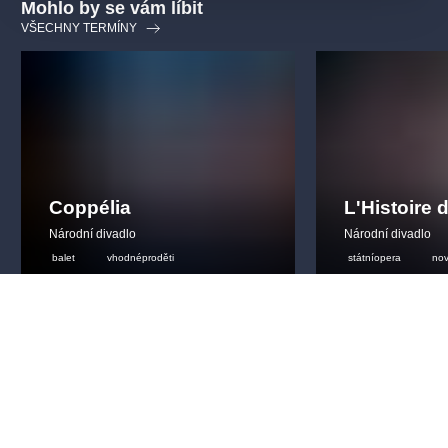
Mohlo by se vám líbit
VŠECHNY TERMÍNY
Coppélia
L'Histoire
Národní divadlo
Národní divadlo
balet
vhodnéproděti
státníopera
nov
procelourodinu
státníoperapraha
20.1.2027
-
30.1.2027
2.9.2026
-
5.12.20
Státní opera Praha
,
Praha
Státní opera Praha
390 - 1290 Kč
390 - 13