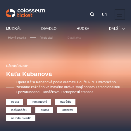
EN
Doporučujeme
MUZIKÁL
DIVADLO
HUDBA
DALŠÍ
Hlavní stránka
Výpis akcí
Detail akce
Festival
Kino
LUCIE BÍLÁ - TURNÉ
KABÁT - TURNÉ 2026
Mamma Mia!
OBYČEJNÁ HOLKA
Pro děti
Národní divadlo
Pink Panther Agency,
Kultura pod hvězdami
2026
s.r.o.
Káťa Kabanová
Prohlídky
Agentura 44, s.r.o.
Opera Káťa Kabanová podle dramatu Bouře A. N. Ostrovského
Sport
zasáhne každého vnímavého diváka svojí bohatou emocionalitou
i pozoruhodnou Janáčkovou schopností empatie.
Ostatní
Ostatní hledají
opera
romantické
tragédie
muzikálypraha
leošjanáček
drama
orchestr
národnídivadlo
Nejnavštěvovanější