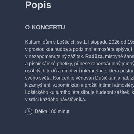
Popis
O KONCERTU
Kulturní dům v Lošticích se 1. listopadu 2026 od 1
v prostor, kde hudba a podzimní atmosféra splývají
v nezapomenutelný zážitek.
Radůza
, mistryně šan
a písničkářské poetiky, přinese repertoár plný jemn
osobitých textů a emotivní interpretace, která posl
svého světa. Koncert je věnován Dušičkám a nabízí 
k zamyšlení, vzpomínkám a prožití intimní atmosfér
Loštického kulturního léta slibuje hudební zážitek, 
v srdci každého návštěvníka.
Délka
180
minut