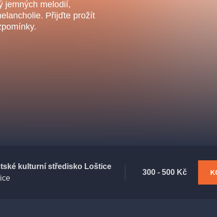
.o.
ý jemných melodií,
Parnas Ensemb
lancholie. Přijďte prožít
vzpomínky.
ha
sleva
klasickáhudba
filmováhudba
státníopera
činohra
tské kulturní středisko Loštice
300 - 500 Kč
K
ice