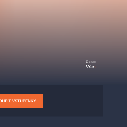
Divadlo Hybernia
Filmový orchestr Praha
le
(FOP)
Datum
Vše
rudolfinum
OUPIT VSTUPENKY