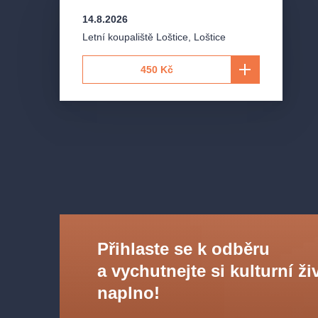
14.8.2026
Letní koupaliště Loštice
,
Loštice
450 Kč
Přihlaste se k odběru
a vychutnejte si kulturní ži
naplno!