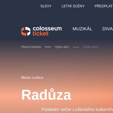
SLEVY
LETNÍ SCÉNY
PŘEDPLAT
MUZIKÁL
DIV
Hlavní stránka
Výpis akcí
Detail akce
Doporučujeme
Město Loštice
Radůza
LUCIE BÍLÁ - TURNÉ
KA
OBYČEJNÁ HOLKA
Poslední večer Loštického kulturní
Pi
2026