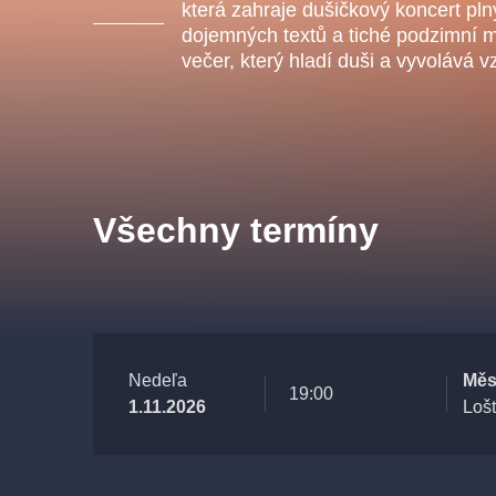
s.r
která zahraje dušičkový koncert pln
Agentura 44, s.r.o.
dojemných textů a tiché podzimní me
večer, který hladí duši a vyvolává 
Ostatní hledají
muzikálypraha
Všechny termíny
Nejnavštěvovanější
muzikálypraha
divadlopra
muzikál
národnídivadlo
Nedeľa
Měs
19:00
1.11.2026
Lošt