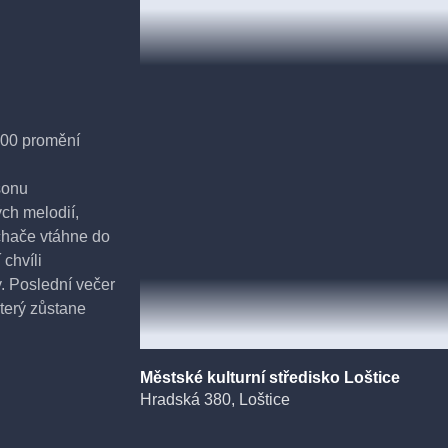
9:00 promění
sonu
ých melodií,
uchače vtáhne do
chvíli
y. Poslední večer
který zůstane
Městské kulturní středisko Loštice
Hradská 380, Loštice