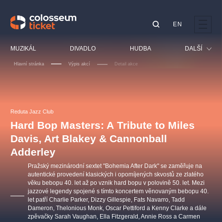
EN
Doporučujeme
MUZIKÁL
DIVADLO
HUDBA
DALŠÍ
Hlavní stránka
Výpis akcí
Detail akce
Festival
Kino
LUCIE BÍLÁ - TURNÉ
KABÁT - TURNÉ 2026
Mamma Mia!
OBYČEJNÁ HOLKA
Pro děti
Reduta Jazz Club
Pink Panther Agency,
Kultura pod hvězdami
2026
s.r.o.
Hard Bop Masters: A Tribute to Miles
Prohlídky
Agentura 44, s.r.o.
Davis, Art Blakey & Cannonball
Sport
Adderley
Ostatní
Pražský mezinárodní sextet "Bohemia After Dark" se zaměřuje na
Ostatní hledají
autentické provedení klasických i opomíjených skvostů ze zlatého
věku bebopu 40. let až po vznik hard bopu v polovině 50. let. Mezi
muzikálypraha
jazzové legendy spojené s tímto koncertem věnovaným bebopu 40.
let patří Charlie Parker, Dizzy Gillespie, Fats Navarro, Tadd
Dameron, Thelonious Monk, Oscar Pettiford a Kenny Clarke a dále
Nejnavštěvovanější
zpěvačky Sarah Vaughan, Ella Fitzgerald, Annie Ross a Carmen