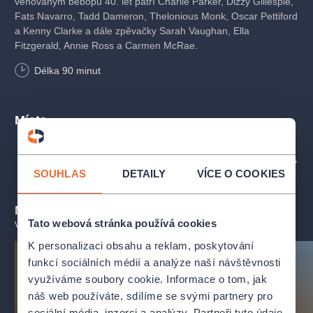
věnovaným bebopu 40. let patří Charlie Parker, Dizzy Gillespie,
Fats Navarro, Tadd Dameron, Thelonious Monk, Oscar Pettiford
a Kenny Clarke a dále zpěvačky Sarah Vaughan, Ella
Fitzgerald, Annie Ross a Carmen McRae.
Délka
90
minut
Místa
PROFIL POŘADATELE REDUTA JAZZ CLUB
SOUHLAS
DETAILY
VÍCE O COOKIES
Mohlo by se vám líbit
Tato webová stránka používá cookies
VŠECHNY TERMÍNY
K personalizaci obsahu a reklam, poskytování
funkcí sociálních médií a analýze naší návštěvnosti
využíváme soubory cookie. Informace o tom, jak
náš web používáte, sdílíme se svými partnery pro
sociální média, inzerci a analýzy. Partneři tyto údaje