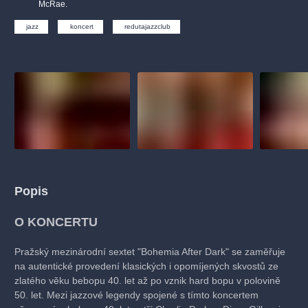
muzikálypraha
divadlopraha
sleva
klasickáhudba
McRae.
filmováhudba
státníopera
rudolfinum
muzikál
jazz
koncert
redutajazzclub
národnídivadlo
činohra
Popis
O KONCERTU
Pražský mezinárodní sextet "Bohemia After Dark" se zaměřuje
na autentické provedení klasických i opomíjených skvostů ze
zlatého věku bebopu 40. let až po vznik hard bopu v polovině
50. let. Mezi jazzové legendy spojené s tímto koncertem