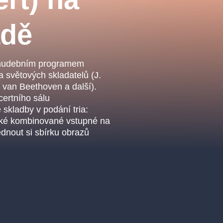
.o.
Parnas Ensemb
adě
m hudebním programem
 světových skladatelů (J.
. van Beethoven a další).
ertního sálu
skladby v podání tria:
 také kombinované vstupné na
dnout si sbírku obrazů
ha
sleva
klasickáhudba
filmováhudba
státníopera
činohra