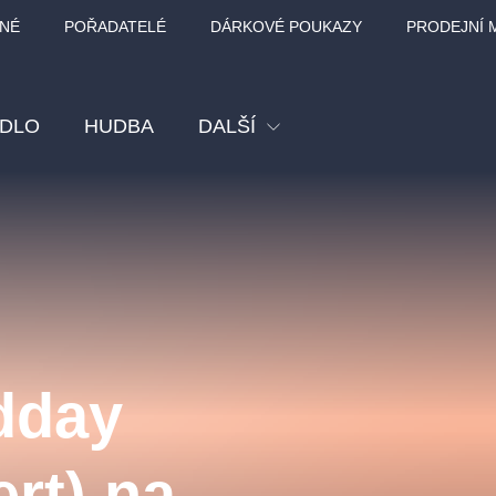
NÉ
POŘADATELÉ
DÁRKOVÉ POUKAZY
PRODEJNÍ 
ADLO
HUDBA
DALŠÍ
Festival
Kino
Pro děti
Prohlídky
Sport
dday
Ostatní
BÁT - TURNÉ 2026
Mamma Mia!
Koncert v Rudo
rt) na
MOZART, VIVA
nk Panther Agency,
Kultura pod hvězdami
SMETANA