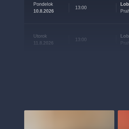
Pondelok
Lob
13:00
10.8.2026
Pra
Utorok
Lob
13:00
11.8.2026
Pra