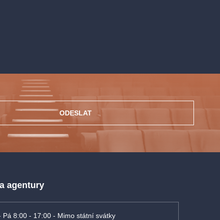
ODESLAT
 a agentury
- Pá 8:00 - 17:00 - Mimo státní svátky