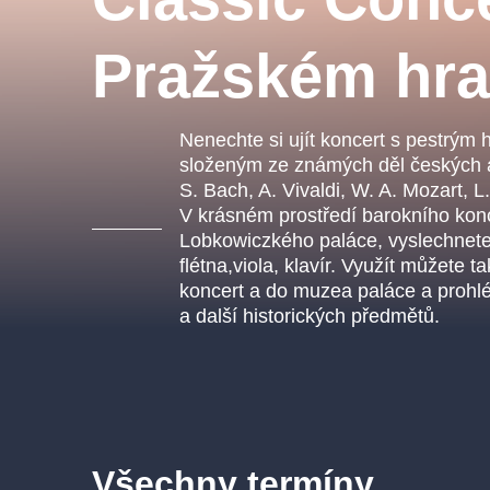
s.r
Agentura 44, s.r.o.
Pražském hr
Nenechte si ujít koncert s pestrý
Ostatní hledají
složeným ze známých děl českých a
S. Bach, A. Vivaldi, W. A. Mozart, L
muzikálypraha
V krásném prostředí barokního konc
Lobkowiczkého paláce, vyslechnete 
Nejnavštěvovanější
flétna,viola, klavír. Využít můžete
koncert a do muzea paláce a prohlé
muzikálypraha
divadlopra
a další historických předmětů.
muzikál
národnídivadlo
Všechny termíny