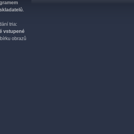
ogramem
skladatelů
.
ání tria:
é vstupené
sbírku obrazů