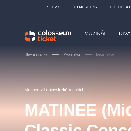
SLEVY
LETNÍ SCÉNY
PŘEDPLAT
MUZIKÁL
DIV
Hlavní stránka
Výpis akcí
Detail akce
Doporučujeme
Matinee v Lobkowiczkém paláci
MATINEE (Mi
LUCIE BÍLÁ - TURNÉ
KA
Classic Conce
OBYČEJNÁ HOLKA
Pi
2026