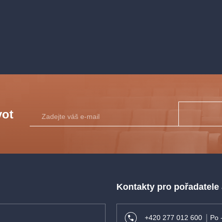
ik Trávníček,
vot
 Silvie
, Eva
Kontakty pro pořadatele
+420 277 012 600
Po 