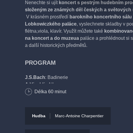
Nenechte si ujít
koncert s pestrým hudebním pr
složeným ze známých děl českých a světových 
V krásném prostředí
barokního koncertního sálu
Lobkowiczkého paláce
, vyslechnete skladby v pod
flétna,viola, klavír. Využít můžete také
kombinovan
na koncert a do muzeua
paláce a prohlédnout si 
a další historických předmětů.
PROGRAM
J.S.Bach
: Badinerie
A.Vivaldi
: Allegro
Philipp Hyacinth Lobkowicz
Délka
60
minut
: Suite in C major
W.A. Mozart
: Turkische Marsch
Ch.W. Gluck
: Pizzicato
L.van Beethoven
: For Elise
Hudba
Marc-Antoine Charpentier
J.J. Benda
: Grave
F.Schubert
: Marche Militaire