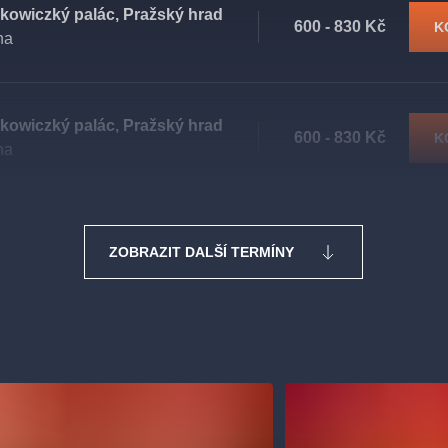
kowiczký palác, Pražský hrad
600 - 830 Kč
K
ha
kowiczký palác, Pražský hrad
600 - 830 Kč
K
ha
ZOBRAZIT DALŠÍ TERMÍNY