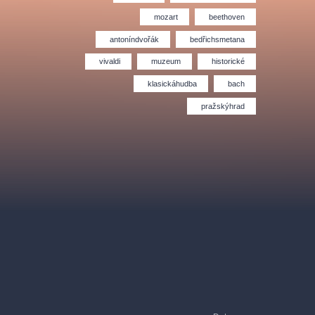
Divadlo Hybernia
Filmový orchestr Praha
le
(FOP)
mozart
beethoven
antoníndvořák
bedřichsmetana
vivaldi
muzeum
historické
klasickáhudba
bach
pražskýhrad
rudolfinum