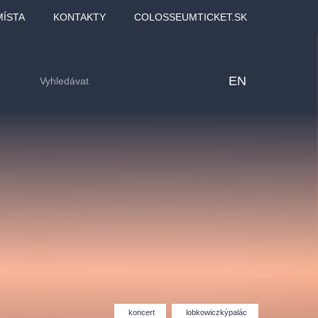
MÍSTA
KONTAKTY
COLOSSEUMTICKET.SK
EN
lfinu -
Love2Dance - Láska,
Filmový orchestr Praha
LDI,
tanec a sen
v Novoměstské radnici
koncert
lobkowiczkýpalác