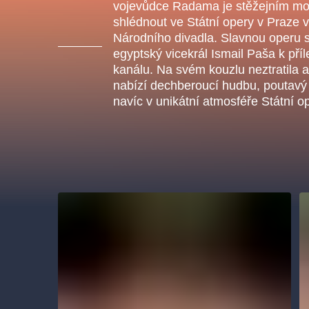
s.r
vojevůdce Radama je stěžejním mo
Agentura 44, s.r.o.
shlédnout ve Státní opery v Praze
Národního divadla. Slavnou operu s
egyptský vicekrál Ismail Paša k pří
kanálu. Na svém kouzlu neztratila a
nabízí dechberoucí hudbu, poutavý 
Ostatní hledají
navíc v unikátní atmosféře Státní o
muzikálypraha
Nejnavštěvovanější
muzikálypraha
divadlopra
muzikál
národnídivadlo