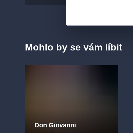
vstupenky online na Colosseum ticket, nebo se p
zajímavých titulů Národního divadla.
Festival Viva Verdi - festival oslavujíc
Státní opery
Mohlo by se vám líbit
V lednu a v únoru 2025 si Státní opera připomene 
operami Nabucco, Macbeth, Rigoletto, La traviata, A
v titulních rolích představí například vítězka soutě
Operalia
Christina Nilsson
nebo sopranistka
Zuza
Nabucco
16., 30. 1. a 15. 2. 2025
La traviata
17., 23., 29. 1. a 13. 2. 2025
Macbeth
18., 31. 1. a 14. 2. 2025
Aida
19. a 28. 1., 22. a 25. 2. 2025
Rigoletto
24. 1., 1. a 9. 2. 2025
Don Giovanni
Otello
2., 7. a 16. 2. 2025