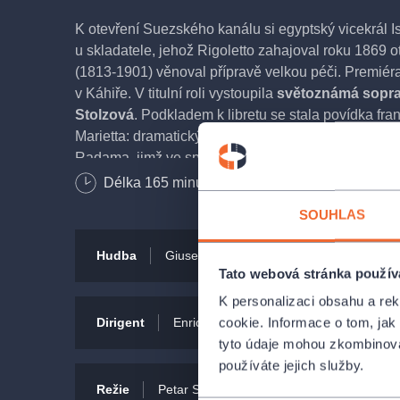
K otevření Suezského kanálu si egyptský vicekrál 
u skladatele, jehož Rigoletto zahajoval roku 1869 
(1813-1901) věnoval přípravě velkou péči. Premiér
v Káhiře. V titulní roli vystoupila
světoznámá sopra
Stolzová
. Podkladem k libretu se stala povídka f
Marietta: dramatický příběh lásky etiopské princez
Radama, jimž ve společném štěstí brání nepřátelství
Délka
165
minut
Bezbariérový vstup
Operou, kterou Verdi složil během pouhých čtyř měs
SOUHLAS
skladatel hledání nového stylu. Aida patří ke stál
domech.
Hudba
Giuseppe Verdi
Libreto
Ant
Tato webová stránka použív
Opera je nastudována v italském originále a v před
K personalizaci obsahu a re
titulky.
cookie. Informace o tom, jak
Dirigent
Enrico Dovico
Dirigent
Ri
Premiéra
2. červen 1994
tyto údaje mohou zkombinovat
používáte jejich služby.
Režie
Petar Selem
Vyberte si pohodlně místa na představení Aida 