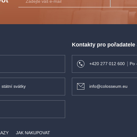
Kontakty pro pořadatele
+420 277 012 600
Po 
 státní svátky
info@colosseum.eu
KAZY
JAK NAKUPOVAT