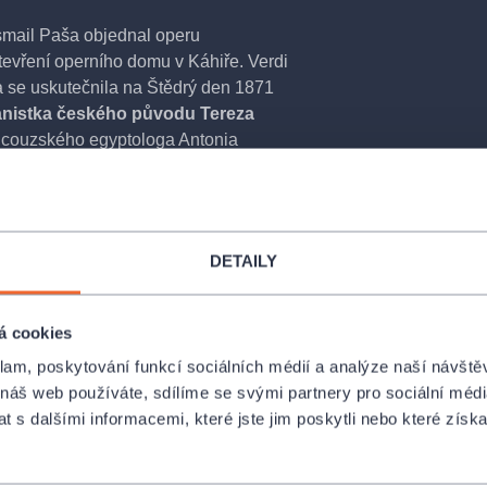
Ismail Paša objednal operu
otevření operního domu v Káhiře. Verdi
a se uskutečnila na Štědrý den 1871
nistka českého původu Tereza
rancouzského egyptologa Antonia
ny Aidy a egyptského vojevůdce
 jejich národů.
Pauza 1x20 minut
íců, završil tehdy již světoznámý
DETAILY
icím ve všech významných operních
onio Ghislanzoni
á cookies
stavení jsou použity české a anglické
klam, poskytování funkcí sociálních médií a analýze naší návšt
 náš web používáte, sdílíme se svými partnery pro sociální média
chard Hein
 s dalšími informacemi, které jste jim poskytli nebo které získa
ve
Státní Opeře Praha
a zakupte