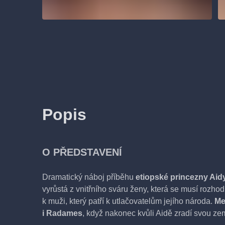
Popis
O PŘEDSTAVENÍ
Dramatický náboj příběhu
etiopské princezny Aid
vyrůstá z vnitřního sváru ženy, která se musí rozhod
k muži, který patří k utlačovatelům jejího národa.
Me
i Radames
, když nakonec kvůli Aidě zradí svou ze