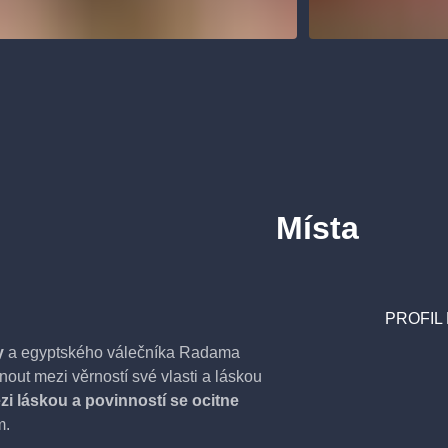
Místa
PROFIL
y
a egyptského válečníka Radama
nout mezi věrností své vlasti a láskou
zi láskou a povinností se ocitne
m.