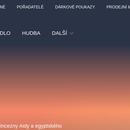
NÉ
POŘADATELÉ
DÁRKOVÉ POUKAZY
PRODEJNÍ 
ADLO
HUDBA
DALŠÍ
Festival
Kino
Pro děti
Prohlídky
Sport
Ostatní
BÁT - TURNÉ 2026
Mamma Mia!
Koncert v Rudo
MOZART, VIVA
rincezny Aidy a egyptského
nk Panther Agency,
Kultura pod hvězdami
SMETANA