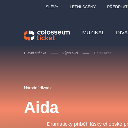
SLEVY
LETNÍ SCÉNY
PŘEDPLAT
MUZIKÁL
DIV
Hlavní stránka
Výpis akcí
Detail akce
Doporučujeme
Národní divadlo
Aida
LUCIE BÍLÁ - TURNÉ
KA
OBYČEJNÁ HOLKA
Dramatický příběh lásky etiopské p
Pi
2026