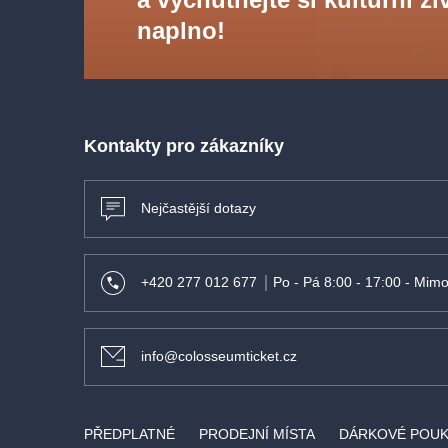
Autor libreta
- Antonio Ghislanzoni
naplno!
Režie
- Petar Selem
Scéna
- Hafiz Abdel Farghali
Kostýmy
- Josef Jelínek
Choreografie
- Otto Šanda
Sbormistr
- Adolf Melichar
Kontakty pro zákazníky
Nejčastější dotazy
+420 277 012 677
Po - Pá 8:00 - 17:00 - Mimo
info@colosseumticket.cz
PŘEDPLATNÉ
PRODEJNÍ MÍSTA
DÁRKOVÉ POU