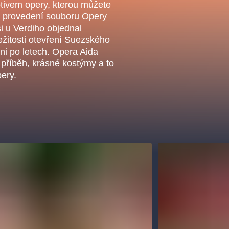
.o.
tivem opery, kterou můžete
Parnas Ensemb
 v provedení souboru Opery
i u Verdiho objednal
ležitosti otevření Suezského
ni po letech. Opera Aida
příběh, krásné kostýmy a to
pery.
ha
sleva
klasickáhudba
filmováhudba
státníopera
činohra