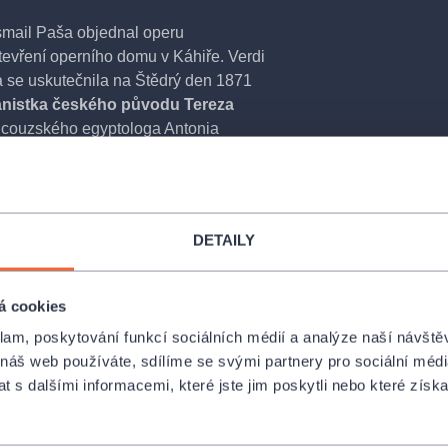
Ismail Paša objednal operu
otevření operního domu v Káhiře. Verdi
a se uskutečnila na Štědrý den 1871
nistka českého původu Tereza
rancouzského egyptologa Antonia
ny Aidy a egyptského vojevůdce
 jejich národů.
Pauza 1x20 minut
íců, završil tehdy již světoznámý
DETAILY
icím ve všech významných operních
onio Ghislanzoni
á cookies
stavení jsou použity české a anglické
klam, poskytování funkcí sociálních médií a analýze naší návšt
 náš web používáte, sdílíme se svými partnery pro sociální média
chard Hein
 s dalšími informacemi, které jste jim poskytli nebo které získa
ve
Státní Opeře Praha
a zakupte