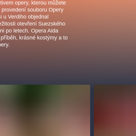
.o.
tivem opery, kterou můžete
Parnas Ensemb
 v provedení souboru Opery
i u Verdiho objednal
ležitosti otevření Suezského
ni po letech. Opera Aida
příběh, krásné kostýmy a to
pery.
ha
sleva
klasickáhudba
filmováhudba
státníopera
činohra