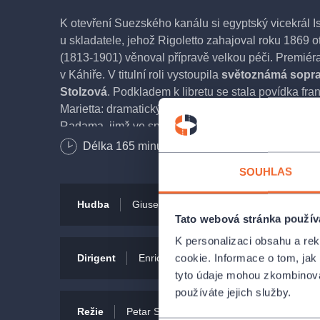
K otevření Suezského kanálu si egyptský vicekrál 
u skladatele, jehož Rigoletto zahajoval roku 1869 
(1813-1901) věnoval přípravě velkou péči. Premiér
v Káhiře. V titulní roli vystoupila
světoznámá sopra
Stolzová
. Podkladem k libretu se stala povídka f
Marietta: dramatický příběh lásky etiopské princez
Radama, jimž ve společném štěstí brání nepřátelství
Délka
165
minut
Bezbariérový vstup
Operou, kterou Verdi složil během pouhých čtyř měs
SOUHLAS
skladatel hledání nového stylu. Aida patří ke stál
domech.
Hudba
Giuseppe Verdi
Libreto
Ant
Tato webová stránka použív
Opera je nastudována v italském originále a v před
K personalizaci obsahu a re
titulky.
cookie. Informace o tom, jak
Dirigent
Enrico Dovico
Dirigent
Ri
Premiéra
2. červen 1994
tyto údaje mohou zkombinovat
používáte jejich služby.
Režie
Petar Selem
Vyberte si pohodlně místa na představení Aida 