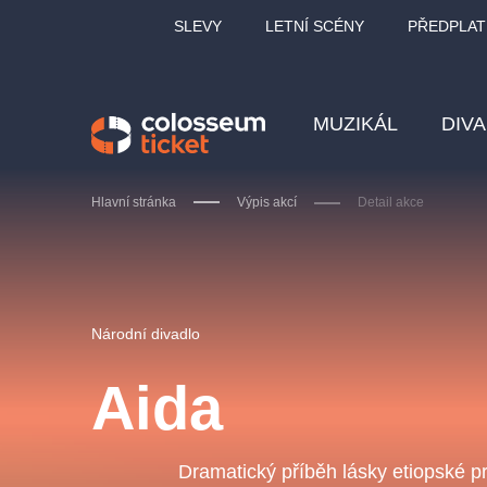
SLEVY
LETNÍ SCÉNY
PŘEDPLAT
MUZIKÁL
DIV
Hlavní stránka
Výpis akcí
Detail akce
Doporučujeme
Národní divadlo
Aida
LUCIE BÍLÁ - TURNÉ
KA
OBYČEJNÁ HOLKA
Dramatický příběh lásky etiopské p
Pi
2026