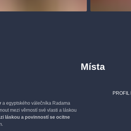
Místa
PROFIL
y
a egyptského válečníka Radama
nout mezi věrností své vlasti a láskou
zi láskou a povinností se ocitne
m.