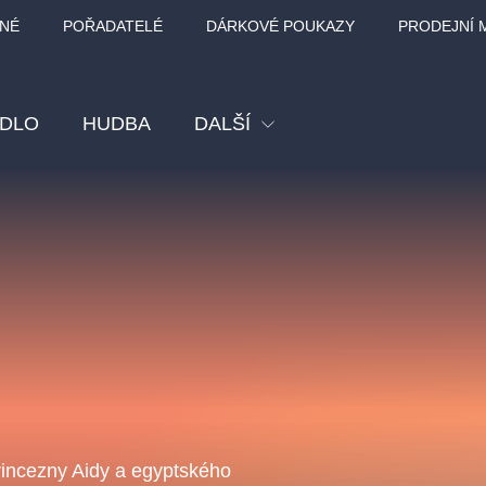
NÉ
POŘADATELÉ
DÁRKOVÉ POUKAZY
PRODEJNÍ 
ADLO
HUDBA
DALŠÍ
Festival
Kino
Pro děti
Prohlídky
Sport
Ostatní
BÁT - TURNÉ 2026
Mamma Mia!
Koncert v Rudo
MOZART, VIVA
rincezny Aidy a egyptského
nk Panther Agency,
Kultura pod hvězdami
SMETANA