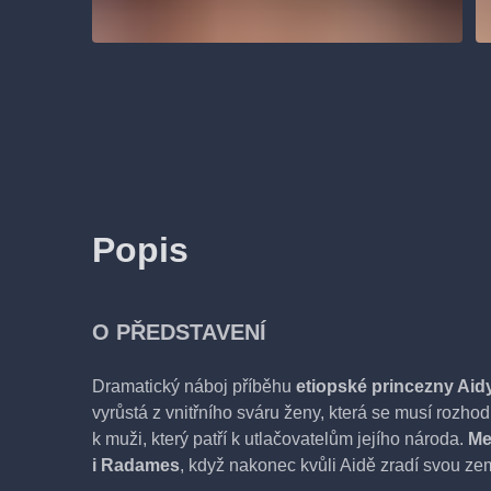
Popis
O PŘEDSTAVENÍ
Dramatický náboj příběhu
etiopské princezny Aid
vyrůstá z vnitřního sváru ženy, která se musí rozhod
k muži, který patří k utlačovatelům jejího národa.
Me
i Radames
, když nakonec kvůli Aidě zradí svou ze