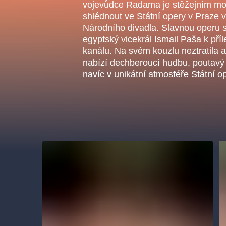
s.r
vojevůdce Radama je stěžejním mo
Agentura 44, s.r.o.
shlédnout ve Státní opery v Praze
Národního divadla. Slavnou operu s
egyptský vicekrál Ismail Paša k pří
kanálu. Na svém kouzlu neztratila a
nabízí dechberoucí hudbu, poutavý 
Ostatní hledají
navíc v unikátní atmosféře Státní o
muzikálypraha
Nejnavštěvovanější
muzikálypraha
divadlopra
muzikál
národnídivadlo