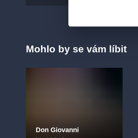
vstupenky online na Colosseum ticket, nebo se p
zajímavých titulů Národního divadla.
Festival Viva Verdi - festival oslavujíc
Státní opery
Mohlo by se vám líbit
V lednu a v únoru 2025 si Státní opera připomene 
operami Nabucco, Macbeth, Rigoletto, La traviata, A
v titulních rolích představí například vítězka soutě
Operalia
Christina Nilsson
nebo sopranistka
Zuza
Nabucco
16., 30. 1. a 15. 2. 2025
La traviata
17., 23., 29. 1. a 13. 2. 2025
Macbeth
18., 31. 1. a 14. 2. 2025
Aida
19. a 28. 1., 22. a 25. 2. 2025
Rigoletto
24. 1., 1. a 9. 2. 2025
Don Giovanni
Otello
2., 7. a 16. 2. 2025