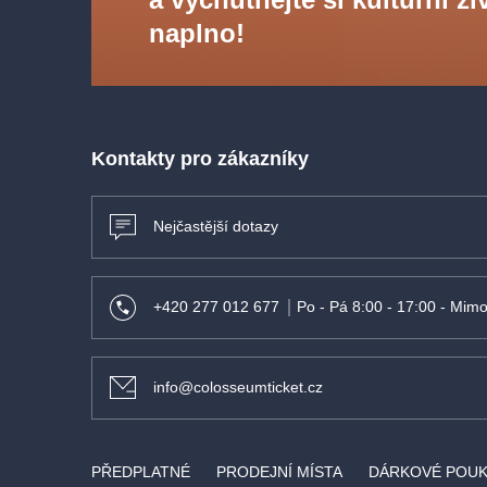
Autor libreta
- Antonio Ghislanzoni
naplno!
Režie
- Petar Selem
Scéna
- Hafiz Abdel Farghali
Kostýmy
- Josef Jelínek
Choreografie
- Otto Šanda
Sbormistr
- Adolf Melichar
Kontakty pro zákazníky
Nejčastější dotazy
+420 277 012 677
Po - Pá 8:00 - 17:00 - Mimo
info@colosseumticket.cz
PŘEDPLATNÉ
PRODEJNÍ MÍSTA
DÁRKOVÉ POU