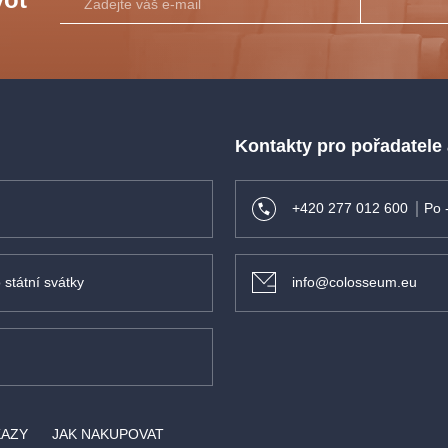
Kontakty pro pořadatele
+420 277 012 600
Po 
 státní svátky
info@colosseum.eu
KAZY
JAK NAKUPOVAT