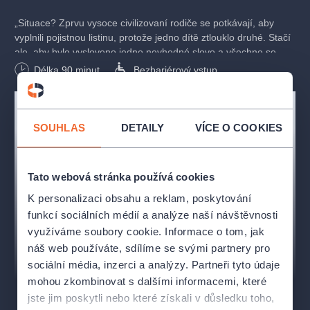
„Situace? Zprvu vysoce civilizovaní rodiče se potkávají, aby
vyplnili pojistnou listinu, protože jedno dítě ztlouklo druhé. Stačí
ale, aby bylo vysloveno jedno nevhodné slovo a všechno se
může zvrhnout. Velmi rychle to dospěje k hranici civilizovaného
Délka
90
minut
Bezbariérový vstup
chování, k nemožnosti, anebo – v každém případě – k relativitě
všech etických projevů.“
Yasmina Reza
SOUHLAS
DETAILY
VÍCE O COOKIES
OBSAZENÍ A TVŮRCI
Michel Houllié:
Jaromír Dulava
Veronika Houlliéová:
Ivana Chýlková
Tato webová stránka používá cookies
Aneta Reilleová:
Miroslava Pleštilová
K personalizaci obsahu a reklam, poskytování
Alain Reille:
Vladimír Kratina
funkcí sociálních médií a analýze naší návštěvnosti
využíváme soubory cookie. Informace o tom, jak
režie:
Ondřej Sokol
náš web používáte, sdílíme se svými partnery pro
překlad:
Michal Lázňovský
sociální média, inzerci a analýzy. Partneři tyto údaje
dramaturgie:
Roman Císař, Vladimír Procházka
mohou zkombinovat s dalšími informacemi, které
scéna:
Adam Pitra
kostýmy:
Katarína Hollá
jste jim poskytli nebo které získali v důsledku toho,