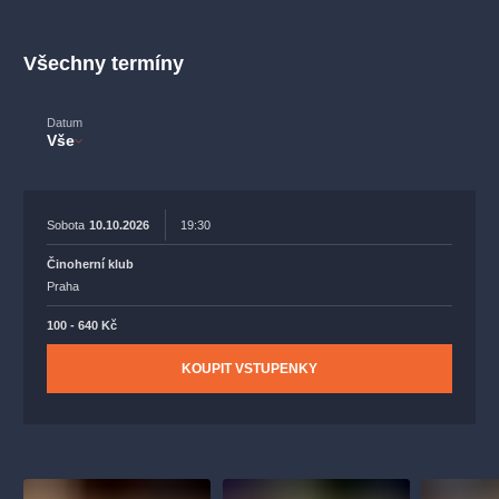
muzikálypraha
divadlopraha
sleva
klasickáhudba
filmováhudba
státníopera
rudolfinum
muzikál
Všechny termíny
národnídivadlo
činohra
Datum
Vše
Sobota
10.10.2026
19:30
Činoherní klub
Praha
100 - 640 Kč
KOUPIT VSTUPENKY