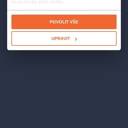
že používáte jejich služby.
inspice:
Markéta Řezáčová
světla:
Milan Pastyřík, Petr Taclík
zvuk:
Zdeněk John, Radek Šebele
POVOLIT VŠE
rekvizity:
Jan Janák, Marian Fiedler
masky:
Zuzana Báťková Radka Kadlecová
UPRAVIT
garderoba:
Ladislava Koukalová
stavby:
Tomáš Madar, Marian Fiedler, Tomáš Olejník, Tomáš
Otta, Jan T.Urant, M.Voves