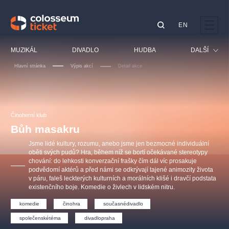
EN
Doporučujeme
MUZIKÁL
DIVADLO
HUDBA
DALŠÍ
Hlavní stránka
Výpis akcí
Detail akce
Festival
Kino
LUCIE BÍLÁ - TURNÉ
KABÁT - TURNÉ 2026
Mamma Mia!
OBYČEJNÁ HOLKA
Pro děti
Činoherní klub
Pink Panther Agency,
Kultura pod hvězdami
2026
s.r.o.
Bůh masakru
Prohlídky
Agentura 44, s.r.o.
Jsme lidé kultury, rozumu, anebo jsme jen bezmocné individuální
Sport
oběti svých pudů? Hra, během níž se bortí očekávané stereotypy
chování: do lehkosti konverzační frašky čím dál víc prosakuje
Ostatní
podvědomí aktérů a před námi se odkrývají tajené animozity života
Ostatní hledají
v páru, faleš leckterých kulturních a morálních klišé i dravčí podstata
existenčního boje. Komedie o živlech v lidském nitru.
muzikálypraha
komedie
činohra
současnédivadlo
Nejnavštěvovanější
společenskétéma
divadlopraha