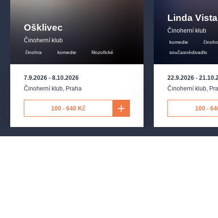
Linda Vista
Ošklivec
Činoherní klub
Činoherní klub
komedie
činohr
činohra
komedie
filozofické
současnédivadlo
7.9.2026
-
8.10.2026
22.9.2026
-
21.10.
Činoherní klub
,
Praha
Činoherní klub
,
Pr
100 - 640 Kč
100 - 64
Přihlaste se k odběru a vychutnejte si kulturní život
naplno!
ODESLAT