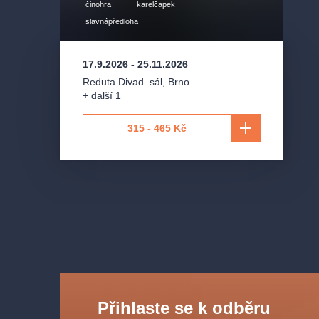
činohra
karelčapek
slavnápředloha
17.9.2026
-
25.11.2026
Reduta Divad. sál
,
Brno
+ další 1
315 - 465 Kč
Přihlaste se k odběru