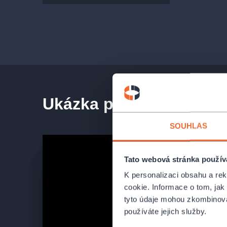
OBSAZENÍ A TVŮRCI
Viola:
Hana Drozdová
Olivie:
Kateřina Liďáková
Orsino:
Petr Kubes
Šašek August:
Martin Sláma
Tobiáš Brok:
Bedřich Výtisk
Ukázka představení
André Chabrus:
Petr Bláha
Marie:
Jana Štvrtecká
SOUHLAS
Malvolino:
Tomáš Šulaj
a další
Tato webová stránka použív
K personalizaci obsahu a re
Autor:
William Shakespeare
cookie. Informace o tom, jak
Režie:
Štěpán Pácl
tyto údaje mohou zkombinovat
Dramaturgie:
Jaroslav Jurečka
používáte jejich služby.
Kostýmy:
Linda Boráros