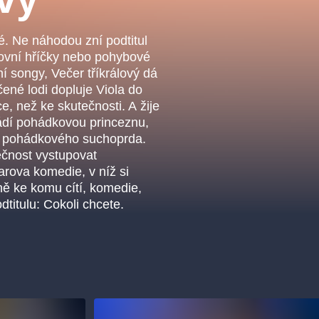
.o.
Parnas Ensemb
vé. Ne náhodou zní podtitul
slovní hříčky nebo pohybové
í songy, Večer tříkrálový dá
ené lodi dopluje Viola do
ce, než ke skutečnosti. A žije
vádí pohádkovou princeznu,
je pohádkového suchoprda.
ečnost vystupovat
rova komedie, v níž si
tně ke komu cítí, komedie,
ha
sleva
klasickáhudba
filmováhudba
státníopera
dtitulu: Cokoli chcete.
činohra