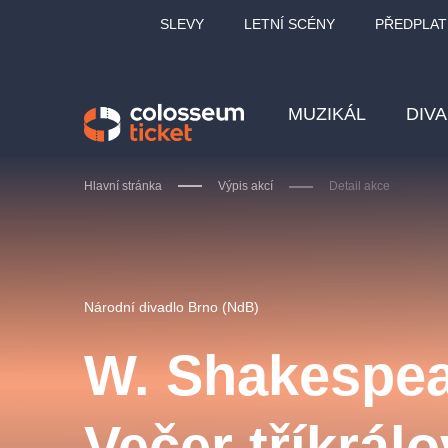
SLEVY
LETNÍ SCÉNY
PŘEDPLAT
MUZIKÁL
DIV
Hlavní stránka
Výpis akcí
Detail akce
Doporučujeme
Národní divadlo Brno (NdB)
W. Shakespea
LUCIE BÍLÁ - TURNÉ
KA
Večer tříkrál
OBYČEJNÁ HOLKA
Pi
2026