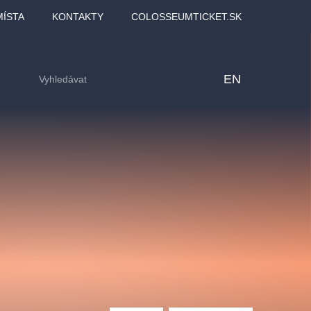
MÍSTA
KONTAKTY
COLOSSEUMTICKET.SK
EN
lfinu -
Love2Dance - Láska,
Filmový orchestr Praha
LDI,
tanec a sen
v Novoměstské radnici