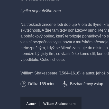
Lyrika nejhrubšího zrna.
Na troskách zničené lodi dopluje Viola do Ilýrie, kr
skutečnosti. A žije tam tedy pohádkový princ, kter
a pohádkový opilec, který terorizuje pohádkového 
vlastní bezpečnost vystupovat v mužském přestrojen
nebezpečným, když se šíleně zamiluje do místního k
nemůže být jistý tím, co vlastně ke komu cítí, komed
v podtitulu: Cokoli chcete.
William Shakespeare (1564–1616) je autor, jehož bá
s tehdejší dobou takovým způsobem, že už jej nik
Délka
165
minut
Bezbariérový vstup
napsané v prvním období modernity na sklonku angli
i v komediální poloze věnují od té doby navždy aktuá
identity. A komedii z nejkrásnějších, kde se snoubí 
v režii Štěpána Pácla.
Autor
William Shakespeare