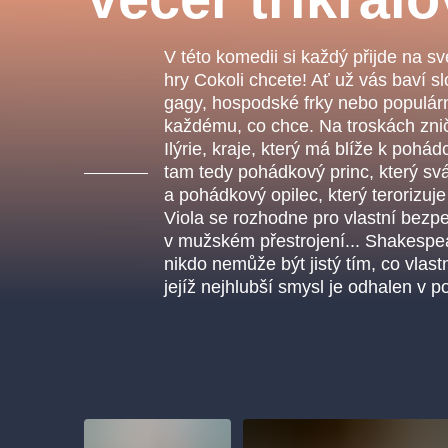
s.r
Agentura 44, s.r.o.
V této komedii si každý přijde na s
hry Cokoli chcete! Ať už vás baví 
gagy, hospodské frky nebo populárn
každému, co chce. Na troskách znič
Ostatní hledají
Ilýrie, kraje, který má blíže k pohád
tam tedy pohádkový princ, který s
muzikálypraha
a pohádkový opilec, který terorizu
Viola se rozhodne pro vlastní bezp
Nejnavštěvovanější
v mužském přestrojení... Shakespea
nikdo nemůže být jistý tím, co vlas
muzikálypraha
divadlopra
jejíž nejhlubší smysl je odhalen v po
muzikál
národnídivadlo