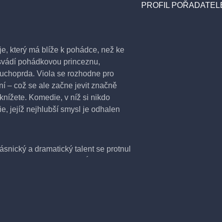
PROFIL POŘADATEL
aje, který má blíže k pohádce, než ke
ý svádí pohádkovou princeznu,
suchoprda. Viola se rozhodne pro
í – což se ale začne jevit značně
nížete. Komedie, v níž si nikdo
ie, jejíž nejhlubší smysl je odhalen
snický a dramatický talent se protnul
dy nebude možné nehrát. Úchvatné hry
cké renesance se totiž v tragické
lnímu tématu: krizi individua a krizi
lyrická poezie s poezií pudovou, uvidíte