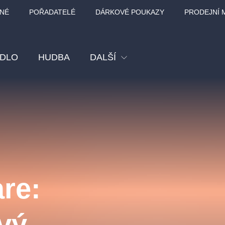
NÉ
POŘADATELÉ
DÁRKOVÉ POUKAZY
PRODEJNÍ 
ADLO
HUDBA
DALŠÍ
Festival
Kino
Pro děti
Prohlídky
Sport
re:
Ostatní
BÁT - TURNÉ 2026
Mamma Mia!
Koncert v Rudo
ový
MOZART, VIVA
nk Panther Agency,
Kultura pod hvězdami
SMETANA