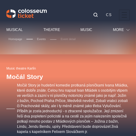
CS
Our tips
MUSICAL
THEATRE
MUSIC
MORE
Homepage
Events
Event detail
Festival
Cinema
LUCIE BÍLÁ - TURNÉ
KABÁT - TURNÉ 2026
Mamma Mia!
OBYČEJNÁ HOLKA
Children
Music theatre Karlín
Pink Panther Agency,
Kultura pod hvězdami
2026
s.r.o.
Močál Story
Tours
Agentura 44, s.r.o.
Močál Story je hudební komedie protkaná písničkami Ivana Mládka,
Sport
které dobře znáte. Celou hru napsal Ivan Mládek s osobitým vtipem
ve verších a zazní v ní písničky notoricky známé jako je např. Jožin
Others
z bažin, Pochod Praha Prčice, Medvědi nevědí, Zobali vrabci zobali
Other's search
či Prachovské skály, ale i ty méně známé jako třeba Vylučování.
Příběh je zcela jednoduchý - o ztracené spolužačce. Její zmizení
musicalsprague
řeší dva popletení policisté a na cestě za jejím nalezením společně
potkají mnoho postav z Mládkových písniček – Jožina z bažin,
Lindu, Jendu Bendu, upíry. Představení bude doprovázet živá
The most popular
kapela s kapelníkem Felixem Slováčkem jr.