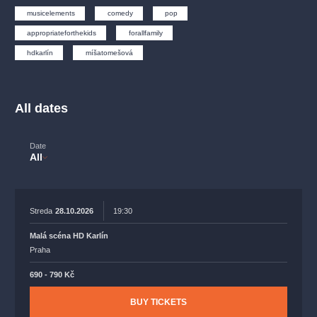
musicalsprague
praguetheatre
sale
classicalmusic
musicelements
comedy
pop
filmmusic
thestateopera
rudolfinum
musical
appropriateforthekids
forallfamily
nationaltheatre
drama
hdkarlín
míšatomešová
All dates
Date
All
Streda
28.10.2026
19:30
Malá scéna HD Karlín
Praha
690 - 790 Kč
BUY TICKETS