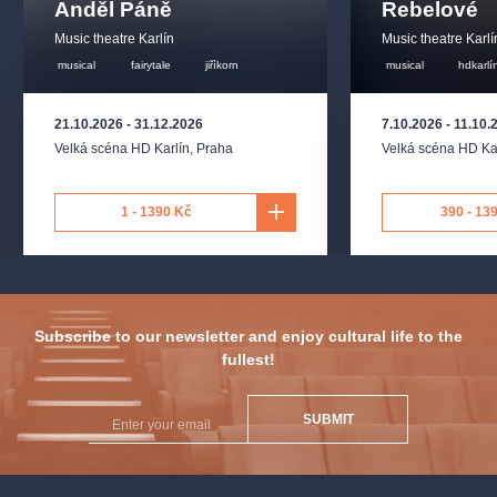
Anděl Páně
Rebelové
Music theatre Karlín
Music theatre Karlí
musical
fairytale
jiříkorn
musical
hdkarlí
21.10.2026
-
31.12.2026
7.10.2026
-
11.10.
Velká scéna HD Karlín
,
Praha
Velká scéna HD Ka
1 - 1390 Kč
390 - 13
Subscribe to our newsletter and enjoy cultural life to the
fullest!
SUBMIT