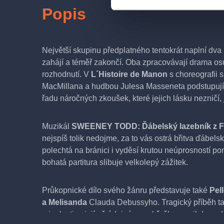
Popis
Největší skupinu předplatného tentokrát naplní dva ba
zahájí a téměř zakončí. Oba zpracovávají drama o
rozhodnutí. V
L´Histoire de Manon
s choreografii 
MacMillana a hudbou Julesa Masseneta podstupují 
řadu náročných zkoušek, které jejich lásku nezničí, je
Muzikál
SWEENEY TODD: Ďábelský lazebník z Fl
nejspíš tolik nedojme, za to vás ostrá břitva ďábel
polechtá na bránici i vyděsí krutou neúprosností p
bohatá partitura slibuje velkolepý zážitek.
Průkopnické dílo svého žánru představuje také
Pel
a Melisanda
Clauda Debussyho. Tragický příběh t
minulosti, o jejímž údajném prohřešku se nikdy ne