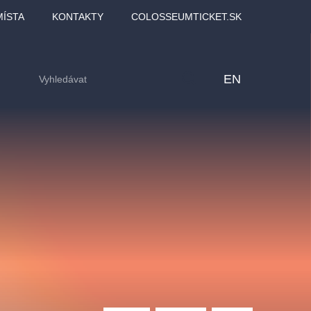
MÍSTA
KONTAKTY
COLOSSEUMTICKET.SK
EN
lfinu -
Love2Dance - Láska,
Filmový orchestr Praha
LDI,
tanec a sen
v Novoměstské radnici