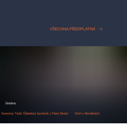
VŠECHNA PŘEDPLATNÁ
činohra
Sweeney Todd: Ďábelský lazebník z Fleet Street
Smrt v Benátkách