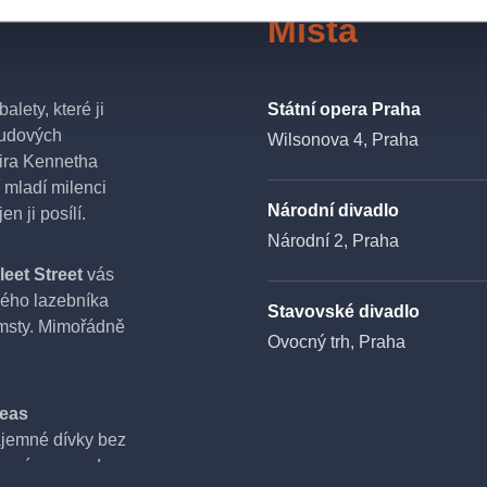
Místa
lety, které ji
Státní opera Praha
sudových
Wilsonova 4, Praha
sira Kennetha
mladí milenci
Národní divadlo
n ji posílí.
Národní 2, Praha
eet Street
vás
ského lazebníka
Stavovské divadlo
omsty. Mimořádně
Ovocný trh, Praha
leas
ajemné dívky bez
dozvíme pravdu,