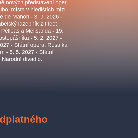
.o.
ně nových představení oper
Parnas Ensemb
ho, místa v hledištích mizí
ire de Manon - 3. 9. 2026 -
lský lazebník z Fleet
; Pélleas a Melisanda - 19.
ostopášníka - 5. 2. 2027 -
2027 - Státní opera; Rusalka
om - 5. 5. 2027 - Státní
- Národní divadlo.
ha
sleva
klasickáhudba
filmováhudba
státníopera
činohra
edplatného