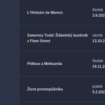
štvrtok
L'Histoire de Manon
3.9.20
Sweeney Todd: Ďábelský lazebník
utorok
z Fleet Street
13.10.
štvrtok
Pélleas a Melisanda
19.11.
piatok
Život prostopášníka
5.2.20