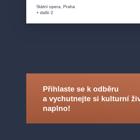
mnoha ocenění včetně tří Oscarů. Radostné chvilk
Státní opera
,
Praha
parku snadno naruší špatné rozhodnutí a vliv hospo
+ další 2
Posledním představením se vrátíme do Čech, kde s
marně snažit zabránit stavbě kláštera a sňatku pa
stěnu
Bedřicha Smetany připraví Ondřej Havelka. 
co se těšit.
Přihlaste se k odběru
a vychutnejte si kulturní ži
naplno!