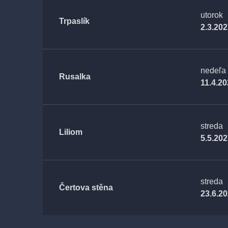
utorok
Trpaslík
2.3.20
nedeľa
Rusalka
11.4.2
streda
Liliom
5.5.20
streda
Čertova stěna
23.6.2