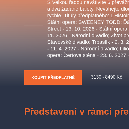
s.r
S Velkou řadou navštívíte 6 převáž
Agentura 44, s.r.o.
a dva žádané balety. Neváhejte dlou
rychle. Tituly předplatného: L'Histo
Státní opera; SWEENEY TODD: Ďábe
Street - 13. 10. 2026 - Státní opera
11. 2026 - Národní divadlo; Život pr
Ostatní hledají
Stavovské divadlo; Trpaslík - 2. 3. 
- 11. 4. 2027 - Národní divadlo; Lili
muzikálypraha
opera; Čertova stěna - 23. 6. 2027 
Nejnavštěvovanější
3130 - 8490 Kč
KOUPIT PŘEDPLATNÉ
muzikálypraha
divadlopra
muzikál
národnídivadlo
Představení v rámci př