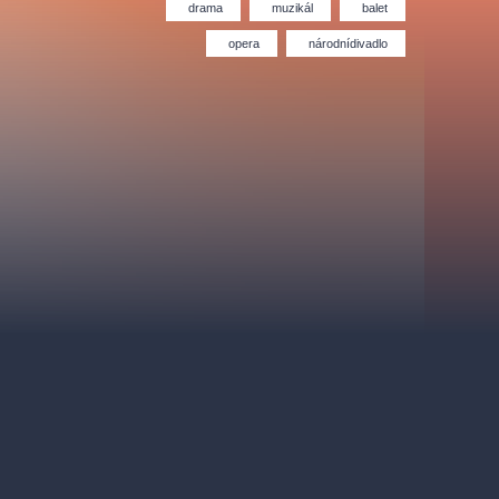
Divadlo Hybernia
Filmový orchestr Praha
drama
muzikál
balet
le
(FOP)
opera
národnídivadlo
rudolfinum