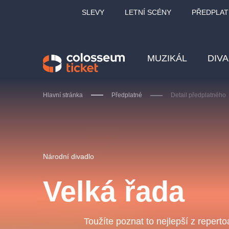
SLEVY
LETNÍ SCÉNY
PŘEDPLAT
MUZIKÁL
DIV
Hlavní stránka
Předplatné
Detail předplatného
Doporučujeme
Národní divadlo
Velká řada
LUCIE BÍLÁ - TURNÉ
KA
OBYČEJNÁ HOLKA
Toužíte poznat to nejlepší z repert
Pi
2026