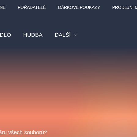
NÉ
POŘADATELÉ
DÁRKOVÉ POUKAZY
PRODEJNÍ 
ADLO
HUDBA
DALŠÍ
Festival
Kino
Pro děti
Prohlídky
Sport
Ostatní
BÁT - TURNÉ 2026
Mamma Mia!
Koncert v Rudo
MOZART, VIVA
oáru všech souborů?
nk Panther Agency,
Kultura pod hvězdami
SMETANA