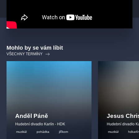
Mohlo by se vám líbit
VŠECHNY TERMÍNY
Anděl Páně
Jesus Chri
Hudební divadlo Karlín - HDK
Hudební divadlo Ka
muzikál
pohádka
jiříkorn
muzikál
hdkarlí