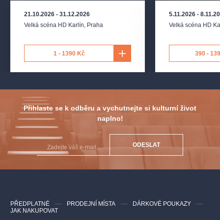
21.10.2026
-
31.12.2026
5.11.2026
-
8.11.2
Velká scéna HD Karlín
,
Praha
Velká scéna HD Ka
1 - 1390 Kč
390 - 13
Přihlaste se k odběru a vychutnejte si kulturní život
naplno!
ODESLAT
PŘEDPLATNÉ
PRODEJNÍ MÍSTA
DÁRKOVÉ POUKAZY
JAK NAKUPOVAT