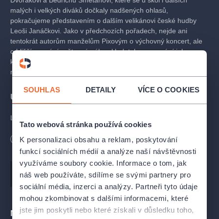
Dvořákovi a Bedřichu Smetanovi, které se u škol i dalších
malých i velkých diváků dočkaly nadšených ohlasů,
pokračujeme představením o dalším velikánovi české hudby
Leoši Janáčkovi. Jako v předchozích pořadech, nejde ani
tentokrát autorům manželům Pixovým o výchovný koncert, ale
o bližší poznání světoznámého skladatele, o poznání jeho
kontroverzní povahy, jeho životního osudu, radostí i starostí,
neúspěchů, ale především úspěchů.
SOUHLAS
DETAILY
VÍCE O COOKIES
Účinkující
Leoš Janáček -
Martin Socho
r
Tato webová stránka používá cookies
Zdena Janáčková - Gabriela Urbánková
Délka
90
minut
K personalizaci obsahu a reklam, poskytování
funkcí sociálních médií a analýze naší návštěvnosti
Rudolf Těsnohlídek, Jožka Úprka, otec Schulz -
Jan Vlas
využíváme soubory cookie. Informace o tom, jak
Hudba
Leoš Janáček
náš web používáte, sdílíme se svými partnery pro
Tereza Poláková - vychovatelka -
Petra Kosková, Petra
sociální média, inzerci a analýzy. Partneři tyto údaje
Zábrodská
mohou zkombinovat s dalšími informacemi, které
jste jim poskytli nebo které získali v důsledku toho,
Kamila, Mária Calma, matka Schulzová -
Dagmar Hladíková,
Místa