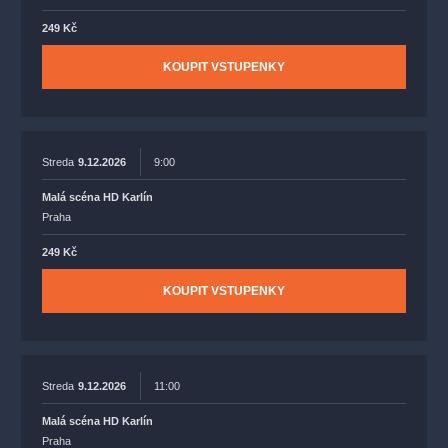
249 Kč
KOUPIT VSTUPENKY
Streda
9.12.2026
9:00
Malá scéna HD Karlín
Praha
249 Kč
KOUPIT VSTUPENKY
Streda
9.12.2026
11:00
Malá scéna HD Karlín
Praha