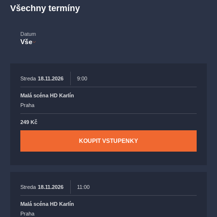
muzikálypraha
divadlopraha
sleva
klasickáhudba
Všechny termíny
filmováhudba
státníopera
rudolfinum
muzikál
Datum
národnídivadlo
činohra
Vše
Streda
18.11.2026
9:00
Malá scéna HD Karlín
Praha
249 Kč
KOUPIT VSTUPENKY
Streda
18.11.2026
11:00
Malá scéna HD Karlín
Praha