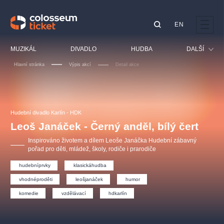
EN
Doporučujeme
MUZIKÁL
DIVADLO
HUDBA
DALŠÍ
Hlavní stránka
Výpis akcí
Detail akce
Festival
Kino
LUCIE BÍLÁ - TURNÉ
KABÁT - TURNÉ 2026
Mamma Mia!
OBYČEJNÁ HOLKA
Pro děti
Hudební divadlo Karlín - HDK
Pink Panther Agency,
Kultura pod hvězdami
2026
s.r.o.
Leoš Janáček - Černý anděl, bílý čert
Prohlídky
Agentura 44, s.r.o.
Inspirováno životem a dílem Leoše Janáčka Hudební zábavný
Sport
pořad pro děti, mládež, školy, rodiče i prarodiče
Ostatní
hudebníprvky
klasickáhudba
Ostatní hledají
vhodnéproděti
leošjanáček
humor
muzikálypraha
komedie
vzdělávací
hdkarlín
Nejnavštěvovanější