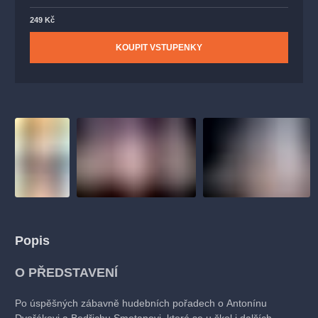
249 Kč
KOUPIT VSTUPENKY
Popis
O PŘEDSTAVENÍ
Po úspěšných zábavně hudebních pořadech o Antonínu